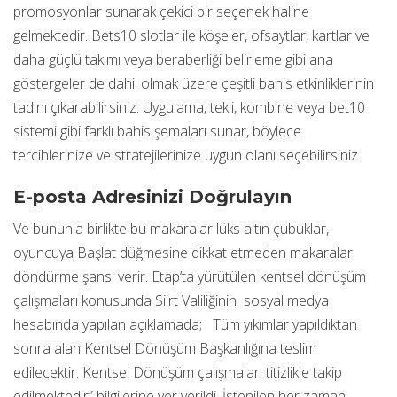
promosyonlar sunarak çekici bir seçenek haline
gelmektedir. Bets10 slotlar ile köşeler, ofsaytlar, kartlar ve
daha güçlü takımı veya beraberliği belirleme gibi ana
göstergeler de dahil olmak üzere çeşitli bahis etkinliklerinin
tadını çıkarabilirsiniz. Uygulama, tekli, kombine veya bet10
sistemi gibi farklı bahis şemaları sunar, böylece
tercihlerinize ve stratejilerinize uygun olanı seçebilirsiniz.
E-posta Adresinizi Doğrulayın
Ve bununla birlikte bu makaralar lüks altın çubuklar,
oyuncuya Başlat düğmesine dikkat etmeden makaraları
döndürme şansı verir. Etap’ta yürütülen kentsel dönüşüm
çalışmaları konusunda Siirt Valiliğinin sosyal medya
hesabında yapılan açıklamada; Tüm yıkımlar yapıldıktan
sonra alan Kentsel Dönüşüm Başkanlığına teslim
edilecektir. Kentsel Dönüşüm çalışmaları titizlikle takip
edilmektedir” bilgilerine yer verildi. İstenilen her zaman