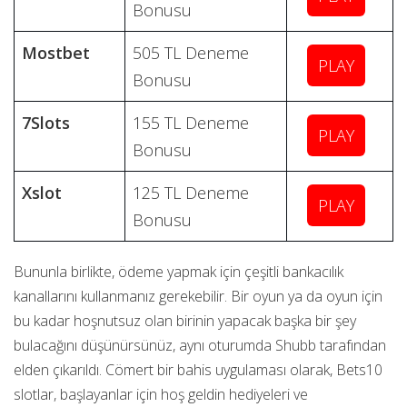
Bonusu
Mostbet
505 TL Deneme
PLAY
Bonusu
7Slots
155 TL Deneme
PLAY
Bonusu
Xslot
125 TL Deneme
PLAY
Bonusu
Bununla birlikte, ödeme yapmak için çeşitli bankacılık
kanallarını kullanmanız gerekebilir. Bir oyun ya da oyun için
bu kadar hoşnutsuz olan birinin yapacak başka bir şey
bulacağını düşünürsünüz, aynı oturumda Shubb tarafından
elden çıkarıldı. Cömert bir bahis uygulaması olarak, Bets10
slotlar, başlayanlar için hoş geldin hediyeleri ve