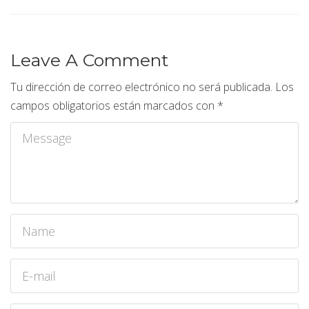
Leave A Comment
Tu dirección de correo electrónico no será publicada.
Los
campos obligatorios están marcados con
*