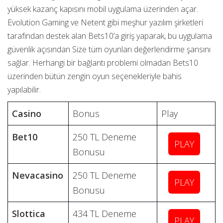
yüksek kazanç kapısını mobil uygulama üzerinden açar.
Evolution Gaming ve Netent gibi meşhur yazılım şirketleri
tarafından destek alan Bets10’a giriş yaparak, bu uygulama
güvenlik açısından Size tüm oyunları değerlendirme şansını
sağlar. Herhangi bir bağlantı problemi olmadan Bets10
üzerinden bütün zengin oyun seçenekleriyle bahis
yapılabilir.
Casino
Bonus
Play
Bet10
250 TL Deneme
PLAY
Bonusu
Nevacasino
250 TL Deneme
PLAY
Bonusu
Slottica
434 TL Deneme
PLAY