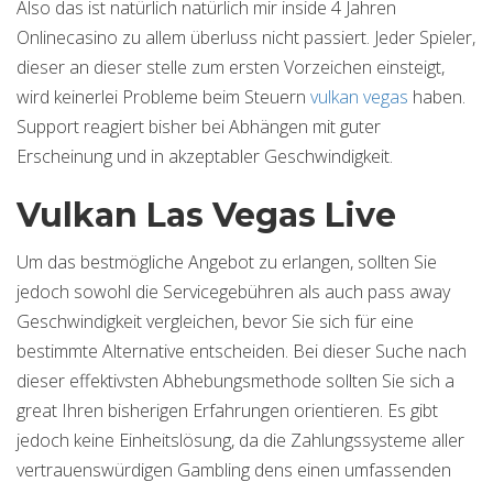
Also das ist natürlich natürlich mir inside 4 Jahren
Onlinecasino zu allem überluss nicht passiert. Jeder Spieler,
dieser an dieser stelle zum ersten Vorzeichen einsteigt,
wird keinerlei Probleme beim Steuern
vulkan vegas
haben.
Support reagiert bisher bei Abhängen mit guter
Erscheinung und in akzeptabler Geschwindigkeit.
Vulkan Las Vegas Live
Um das bestmögliche Angebot zu erlangen, sollten Sie
jedoch sowohl die Servicegebühren als auch pass away
Geschwindigkeit vergleichen, bevor Sie sich für eine
bestimmte Alternative entscheiden. Bei dieser Suche nach
dieser effektivsten Abhebungsmethode sollten Sie sich a
great Ihren bisherigen Erfahrungen orientieren. Es gibt
jedoch keine Einheitslösung, da die Zahlungssysteme aller
vertrauenswürdigen Gambling dens einen umfassenden