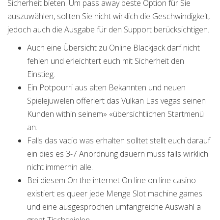
Sicherheit bieten. Um pass away beste Option für Sie
auszuwählen, sollten Sie nicht wirklich die Geschwindigkeit,
jedoch auch die Ausgabe für den Support berücksichtigen.
Auch eine Übersicht zu Online Blackjack darf nicht
fehlen und erleichtert euch mit Sicherheit den
Einstieg.
Ein Potpourri aus alten Bekannten und neuen
Spielejuwelen offeriert das Vulkan Las vegas seinen
Kunden within seinem» «übersichtlichen Startmenü
an.
Falls das vacio was erhalten solltet stellt euch darauf
ein dies es 3-7 Anordnung dauern muss falls wirklich
nicht immerhin alle.
Bei diesem On the internet On line on line casino
existiert es queer jede Menge Slot machine games
und eine ausgesprochen umfangreiche Auswahl a