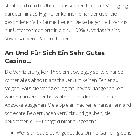
steht rund um die Uhr ein passender Tisch zur Verfügung
darüber hinaus Highroller können einander über die
besonderen VIP-Räume freuen. Diese begehrte Lizenz ist
nur Unternehmen erteilt, die zu 100% zuverlässig sind
sowie saubere Papiere haben.
An Und Für Sich Ein Sehr Gutes
Casino…
Die Verifizierung kein Problem sowie guy sollte einander
vorher alles absolut anschauen, um keinen Fehler zu
tätigen. Falls die Verifizierung mal etwas” “länger dauert,
würden unsereiner bei weitem nicht direkt vonseiten
Abzocke ausgehen. Viele Spieler machen einander anhand
schlechte Bewertungen verrückt und glauben, sie
bekommen du» «Echtgeld nicht ausgezahlt.
Wer sich das Slot-Angebot des Online Gambling dens