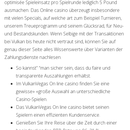
optimisée Spieleinsatz pro Spielrunde lediglich 5 Pound
ausmachen. Das Online casino überzeugt insbesondere
mit vielen Specials, auf welche art zum Beispiel Turnieren,
unserem Treueprogramm und seinem Glücksrad, für Neu-
und Bestandskunden. Wenn Selbige mit der Transaktionen
bei Vulkan bis heute nicht vertraut sind, können Sie auf
genau dieser Seite alles Wissenswerte über Varianten der
Zahlungsdienste nachlesen.
So kannst” “man sicher sein, dass du faire und
transparente Auszahlungen erhältst.
Im VulkanVegas On line casino finden Sie eine
gewisse» «große Auswahl an unterschiedliche
Casino-Spielen.
Das VulkanVegas On line casino bietet seinen
Spielern einen effizienten Kundenservice.
Genießen Sie Ihre Reise über die Zeit durch einer