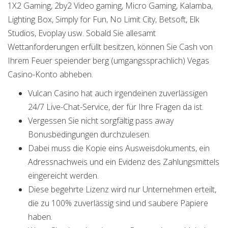
1X2 Gaming, 2by2 Video gaming, Micro Gaming, Kalamba,
Lighting Box, Simply for Fun, No Limit City, Betsoft, Elk
Studios, Evoplay usw. Sobald Sie allesamt
Wettanforderungen erfüllt besitzen, können Sie Cash von
Ihrem Feuer speiender berg (umgangssprachlich) Vegas
Casino-Konto abheben.
Vulcan Casino hat auch irgendeinen zuverlässigen
24/7 Live-Chat-Service, der für Ihre Fragen da ist.
Vergessen Sie nicht sorgfältig pass away
Bonusbedingungen durchzulesen.
Dabei muss die Kopie eins Ausweisdokuments, ein
Adressnachweis und ein Evidenz des Zahlungsmittels
eingereicht werden.
Diese begehrte Lizenz wird nur Unternehmen erteilt,
die zu 100% zuverlässig sind und saubere Papiere
haben.