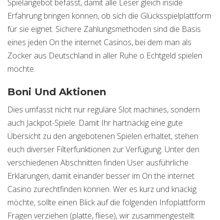
Spielangebot befasst, damit alle Leser gleich inside
Erfahrung bringen können, ob sich die Glücksspielplattform
für sie eignet. Sichere Zahlungsmethoden sind die Basis
eines jeden On the internet Casinos, bei dem man als
Zocker aus Deutschland in aller Ruhe o Echtgeld spielen
möchte.
Boni Und Aktionen
Dies umfasst nicht nur reguläre Slot machines, sondern
auch Jackpot-Spiele. Damit Ihr hartnäckig eine gute
Übersicht zu den angebotenen Spielen erhaltet, stehen
euch diverser Filterfunktionen zur Verfügung. Unter den
verschiedenen Abschnitten finden User ausführliche
Erklärungen, damit einander besser im On the internet
Casino zurechtfinden können. Wer es kurz und knackig
möchte, sollte einen Blick auf die folgenden Infoplattform
Fragen verziehen (platte, fliese), wir zusammengestellt