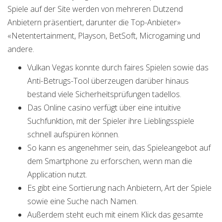
Spiele auf der Site werden von mehreren Dutzend
Anbietern präsentiert, darunter die Top-Anbieter»
«Netentertainment, Playson, BetSoft, Microgaming und
andere.
Vulkan Vegas konnte durch faires Spielen sowie das
Anti-Betrugs-Tool überzeugen darüber hinaus
bestand viele Sicherheitsprüfungen tadellos.
Das Online casino verfügt über eine intuitive
Suchfunktion, mit der Spieler ihre Lieblingsspiele
schnell aufspüren können.
So kann es angenehmer sein, das Spieleangebot auf
dem Smartphone zu erforschen, wenn man die
Application nutzt.
Es gibt eine Sortierung nach Anbietern, Art der Spiele
sowie eine Suche nach Namen.
Außerdem steht euch mit einem Klick das gesamte