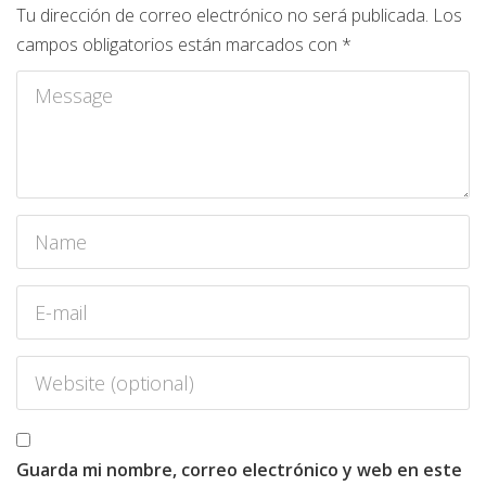
Tu dirección de correo electrónico no será publicada.
Los
campos obligatorios están marcados con
*
Guarda mi nombre, correo electrónico y web en este