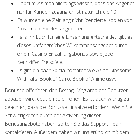
Dabei muss man allerdings wissen, dass das Angebot
nur für Kunden zugänglich ist natürlich, die 10.
Es wurden eine Zeit lang nicht lizenzierte Kopien von
Novomatic-Spielen angeboten.
Falls Ihr Euch für eine Einzahlung entscheidet, gibt es
dieses umfangreiches Willkommensangebot durch
einem Casino Einzahlungsbonus sowie jede
Kennziffer Freispiele.
Es gibt ein paar Spielautomaten wie Asian Blossoms,
Wild Falls, Book of Cairo, Book of Anime usw.
Bonusse offerieren den Betrag, living area der Benutzer
abbauen wird, deutlich zu erhöhen. Es ist auch wichtig zu
beachten, dass die Bonusse Einsätze erfordern. Wenn Sie
Schwierigkeiten durch der Aktivierung dieser
Bonusangebote haben, sollten Sie das Support-Team
kontaktieren. Außerdem haben wir uns gründlich mit dem