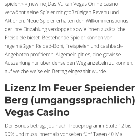
spielen.» «[newline]Das Vulkan Vegas Online casino
verwöhnt seine Spieler mit großzügigen Revenu und
Aktionen. Neue Spieler erhalten den Willkommensbonus,
der ihre Einzahlung verdoppelt sowie ihnen zusätzliche
Freispiele bietet. Bestehende Spieler können von
regelmäßigen Reload-Boni, Freispielen und cashback-
Angeboten profitieren. Allgemein gilt es, eine gewisse
Auszahlung nur über denselben Weg anzetteln zu können,
auf welche weise ein Betrag eingezahlt wurde.
Lizenz Im Feuer Speiender
Berg (umgangssprachlich)
Vegas Casino
Der Bonus beträgt jou nach Treueprogramm-Stufe 12 bis
90% und muss innerhalb vonseiten fünf Tagen 40 Mal