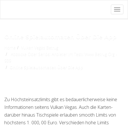
Togg
navig
Online Spielautomaten Über Die App
Home
Vulkan Vegas Betrug
Abzocke Oder Seriös: Anbieter Im Test!: Www Betrug Org -
939
Online Spielautomaten Über Die App
Zu Höchsteinsatzlimits gibt es bedauerlicherweise keine
Informationen seitens Vulkan Vegas. Auch die Karten-
darüber hinaus Tischspiele erlauben smooth Limits von
höchstens 1. 000, 00 Euro. Verschieden hohe Limits