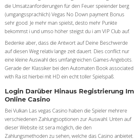
die Umsatzanforderungen für den Feuer speiender berg
(umgangssprachlich) Vegas No Down payment Bonus
sehr good. Je mehr man spielst, desto mehr Punkte
bekommst i und umso höher steigst du i am VIP Club auf.
Bedenke aber, dass die Antwort auf Deine Beschwerde
auf diesen Weg relativ lange zeit dauert. Dies conflict nur
eine kleine Auswahl des umfangreichen Games-Angebots.
Gerade der Klassiker bei den Automaten Book associated
with Ra ist hierbei mit HD ein echt toller Spielspaß.
Login Darüber Hinaus Registrierung Im
Online Casino
Bei Vulkan Las vegas Casino haben die Spieler mehrere
verschiedenen Zahlungsoptionen zur Auswahl. Unten auf
dieser Website ist sera möglich, die den
Zahlungsmethoden zu sehen, welche das Casino anbietet.