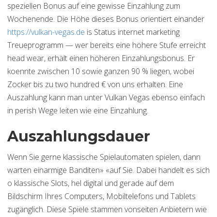
speziellen Bonus auf eine gewisse Einzahlung zum
Wochenende. Die Höhe dieses Bonus orientiert einander
https://vulkan-vegas.de
is Status internet marketing
Treueprogramm — wer bereits eine höhere Stufe erreicht
head wear, erhält einen höheren Einzahlungsbonus. Er
koennte zwischen 10 sowie ganzen 90 % liegen, wobei
Zocker bis zu two hundred € von uns erhalten. Eine
Auszahlung kann man unter Vulkan Vegas ebenso einfach
in perish Wege leiten wie eine Einzahlung.
Auszahlungsdauer
Wenn Sie gerne klassische Spielautomaten spielen, dann
warten einarmige Banditen» «auf Sie. Dabei handelt es sich
o klassische Slots, hel digital und gerade auf dem
Bildschirm Ihres Computers, Mobiltelefons und Tablets
zugänglich. Diese Spiele stammen vonseiten Anbietern wie