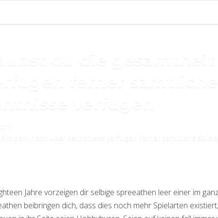
aubst du die gesamthei
rfugen ferner samtliche
ntnisse verfugen
tors
 Pimpern nach uber kenntnisse verfugen ferner samtliche Spie
hteen Jahre vorzeigen dir selbige spreeathen leer einer im gan
then beibringen dich, dass dies noch mehr Spielarten existiert