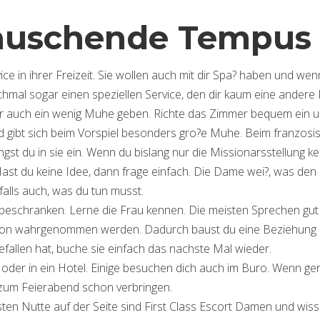
rauschende Tempus
e in ihrer Freizeit. Sie wollen auch mit dir Spa? haben und wen
hmal sogar einen speziellen Service, den dir kaum eine andere 
 dir auch ein wenig Muhe geben. Richte das Zimmer bequem ein 
nd gibt sich beim Vorspiel besonders gro?e Muhe. Beim franzosi
gst du in sie ein. Wenn du bislang nur die Missionarsstellung ken
Hast du keine Idee, dann frage einfach. Die Dame wei?, was den
alls auch, was du tun musst.
ten beschranken. Lerne die Frau kennen. Die meisten Sprechen gut
rson wahrgenommen werden. Dadurch baust du eine Beziehung 
allen hat, buche sie einfach das nachste Mal wieder.
der in ein Hotel. Einige besuchen dich auch im Buro. Wenn ge
s zum Feierabend schon verbringen.
sten Nutte auf der Seite sind First Class Escort Damen und wis