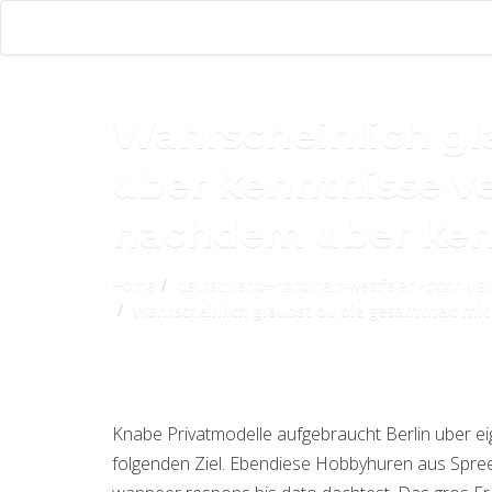
Wahrscheinlich gl
uber kenntnisse ve
nachdem uber ken
Home
deutschland+nordrhein-westfalen+bonn visi
Wahrscheinlich glaubst du die gesamtheit mit
Knabe Privatmodelle aufgebraucht Berlin uber eig
folgenden Ziel. Ebendiese Hobbyhuren aus Spreea