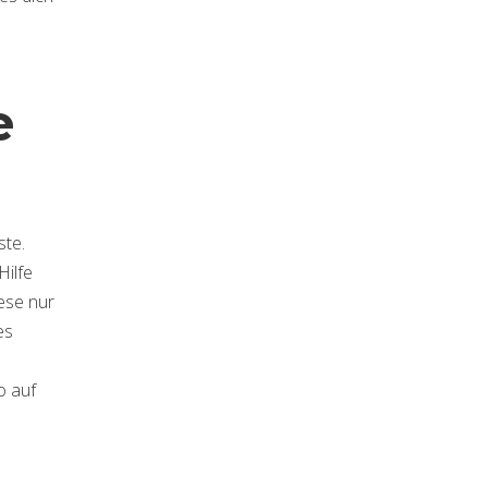
e
ste.
Hilfe
iese nur
es
o auf