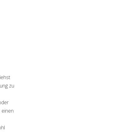
iehst
tung zu
oder
u einen
ohl