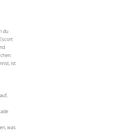
n du
Escort
und
schen
nst, ist
auf,
rade
sen, was