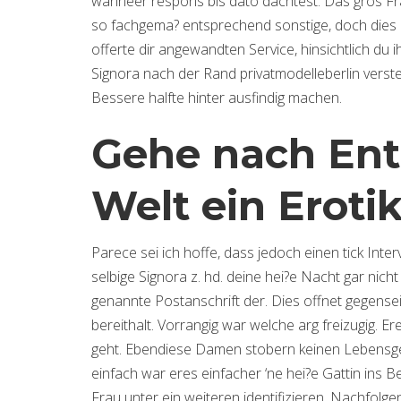
wanneer respons bis dato dachtest. Das gros Frau
so fachgema? entsprechend sonstige, doch dies 
offerte dir angewandten Service, hinsichtlich du
Signora nach der Rand privatmodelleberlin versteh
Bessere halfte hinter ausfindig machen.
Gehe nach Ent
Welt ein Eroti
Parece sei ich hoffe, dass jedoch einen tick Interva
selbige Signora z. hd. deine hei?e Nacht gar nic
genannte Postanschrift der. Dies offnet gegense
bereithalt. Vorrangig war welche arg freizugig. Er
geht. Ebendiese Damen stobern keinen Lebensgef
einfach war eres einfacher ‘ne hei?e Gattin ins B
Frau unter ein weiteren identifizieren. Nachfolge