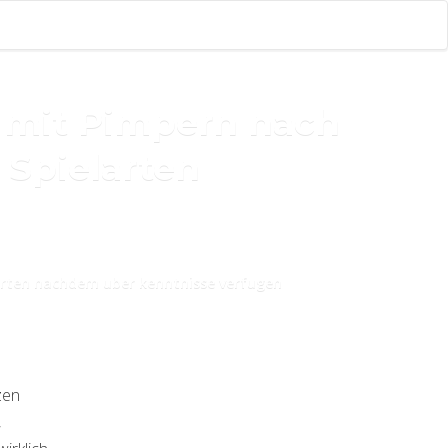
t mit Pimpern nach
 Spielarten
larten nachdem uber kenntnisse verfugen
zen
,