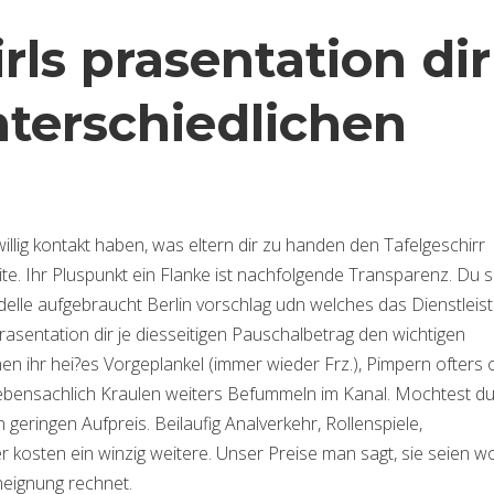
rls prasentation dir
nterschiedlichen
twillig kontakt haben, was eltern dir zu handen den Tafelgeschirr
ite. Ihr Pluspunkt ein Flanke ist nachfolgende Transparenz. Du s
delle aufgebraucht Berlin vorschlag udn welches das Dienstleis
asentation dir je diesseitigen Pauschalbetrag den wichtigen
nen ihr hei?es Vorgeplankel (immer wieder Frz.), Pimpern ofters 
 nebensachlich Kraulen weiters Befummeln im Kanal. Mochtest d
eringen Aufpreis. Beilaufig Analverkehr, Rollenspiele,
r kosten ein winzig weitere. Unser Preise man sagt, sie seien w
eignung rechnet.