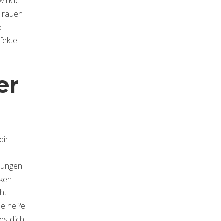
irklich
 Frauen
d
fekte
er
dir
chungen
iken
ht
ne hei?e
ies dich