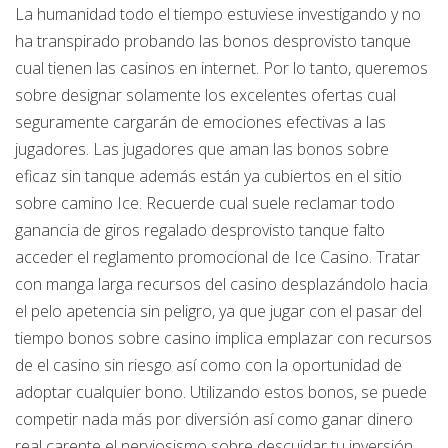
La humanidad todo el tiempo estuviese investigando y no
ha transpirado probando las bonos desprovisto tanque
cual tienen las casinos en internet. Por lo tanto, queremos
sobre designar solamente los excelentes ofertas cual
seguramente cargarán de emociones efectivas a las
jugadores. Las jugadores que aman las bonos sobre
eficaz sin tanque además están ya cubiertos en el sitio
sobre camino Ice. Recuerde cual suele reclamar todo
ganancia de giros regalado desprovisto tanque falto
acceder el reglamento promocional de Ice Casino. Tratar
con manga larga recursos del casino desplazándolo hacia
el pelo apetencia sin peligro, ya que jugar con el pasar del
tiempo bonos sobre casino implica emplazar con recursos
de el casino sin riesgo así­ como con la oportunidad de
adoptar cualquier bono. Utilizando estos bonos, se puede
competir nada más por diversión así­ como ganar dinero
real carente el nerviosismo sobre descuidar tu inversión.