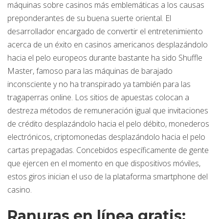
máquinas sobre casinos más emblemáticas a los causas
preponderantes de su buena suerte oriental. El
desarrollador encargado de convertir el entretenimiento
acerca de un éxito en casinos americanos desplazándolo
hacia el pelo europeos durante bastante ha sido Shuffle
Master, famoso para las máquinas de barajado
inconsciente y no ha transpirado ya también para las
tragaperras online. Los sitios de apuestas colocan a
destreza métodos de remuneración igual que invitaciones
de crédito desplazándolo hacia el pelo débito, monederos
electrónicos, criptomonedas desplazándolo hacia el pelo
cartas prepagadas. Concebidos específicamente de gente
que ejercen en el momento en que dispositivos móviles,
estos giros inician el uso de la plataforma smartphone del
casino.
Ranuras en línea gratis: