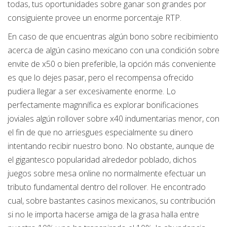
todas, tus oportunidades sobre ganar son grandes por
consiguiente provee un enorme porcentaje RTP.
En caso de que encuentras algún bono sobre recibimiento
acerca de algún casino mexicano con una condición sobre
envite de x50 o bien preferible, la opción más conveniente
es que lo dejes pasar, pero el recompensa ofrecido
pudiera llegar a ser excesivamente enorme. Lo
perfectamente magnnífica es explorar bonificaciones
joviales algún rollover sobre x40 indumentarias menor, con
el fin de que no arriesgues especialmente su dinero
intentando recibir nuestro bono. No obstante, aunque de
el gigantesco popularidad alrededor poblado, dichos
juegos sobre mesa online no normalmente efectuar un
tributo fundamental dentro del rollover. He encontrado
cual, sobre bastantes casinos mexicanos, su contribución
si no le importa hacerse amiga de la grasa halla entre