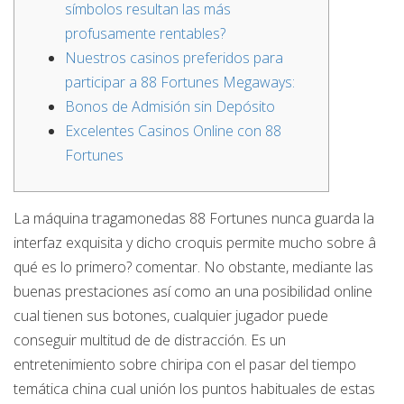
símbolos resultan las más
profusamente rentables?
Nuestros casinos preferidos para
participar a 88 Fortunes Megaways:
Bonos de Admisión sin Depósito
Excelentes Casinos Online con 88
Fortunes
La máquina tragamonedas 88 Fortunes nunca guarda la
interfaz exquisita y dicho croquis permite mucho sobre â
qué es lo primero? comentar. No obstante, mediante las
buenas prestaciones así­ como an una posibilidad online
cual tienen sus botones, cualquier jugador puede
conseguir multitud de de distracción.
Es un
entretenimiento sobre chiripa con el pasar del tiempo
temática china cual unión los puntos habituales de estas