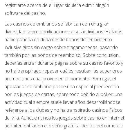
registrarte acerca de el lugar siquiera eximir ningún
software del casino.
Las casinos colombianos se fabrican con una gran
diversidad sobre bonificaciones a sus individuos. Hallarás
nadie pondrí­a en duda desde bonos de recibimiento
inclusive giros sin cargo sobre tragamonedas, pasando
también por las bonos de reembolso. Sobre conclusión,
deberías entrar durante página sobre su casino favorito y
no ha transpirado repasar cuáles resultan las superiores
promociones cual provee en el momento. Por regla, el
apostador colombiano posee una especial predilección
por los juegos de cartas, sobre todo debido al póker, una
actividad cual siempre suele llevar años desarrollándose
referente a los clubes y no ha transpirado casinos físicos
del villa. Aunque nunca los juegos sobre casino en internet
permiten entrar en el diseño gratuita, dentro del comercio