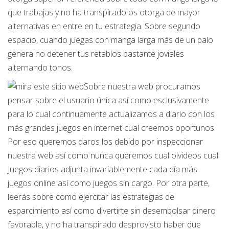
que trabajas y no ha transpirado os otorga de mayor
alternativas en entre en tu estrategia. Sobre segundo
espacio, cuando juegas con manga larga más de un palo
genera no detener tus retablos bastante joviales
alternando tonos.
Sobre nuestra web procuramos
pensar sobre el usuario única así­ como esclusivamente
para lo cual continuamente actualizamos a diario con los
más grandes juegos en internet cual creemos oportunos.
Por eso queremos daros los debido por inspeccionar
nuestra web así­ como nunca queremos cual olvideos cual
Juegos diarios adjunta invariablemente cada día más
juegos online así­ como juegos sin cargo. Por otra parte,
leerás sobre como ejercitar las estrategias de
esparcimiento así­ como divertirte sin desembolsar dinero
favorable, y no ha transpirado desprovisto haber que