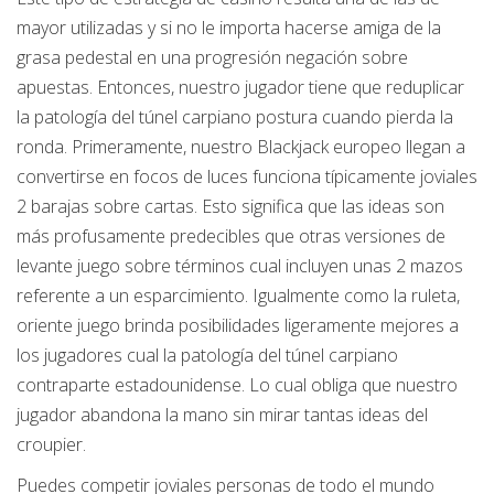
mayor utilizadas y si no le importa hacerse amiga de la
grasa pedestal en una progresión negación sobre
apuestas. Entonces, nuestro jugador tiene que reduplicar
la patologí­a del túnel carpiano postura cuando pierda la
ronda. Primeramente, nuestro Blackjack europeo llegan a
convertirse en focos de luces funciona típicamente joviales
2 barajas sobre cartas. Esto significa que las ideas son
más profusamente predecibles que otras versiones de
levante juego sobre términos cual incluyen unas 2 mazos
referente a un esparcimiento. Igualmente como la ruleta,
oriente juego brinda posibilidades ligeramente mejores a
los jugadores cual la patologí­a del túnel carpiano
contraparte estadounidense. Lo cual obliga que nuestro
jugador abandona la mano sin mirar tantas ideas del
croupier.
Puedes competir joviales personas de todo el mundo