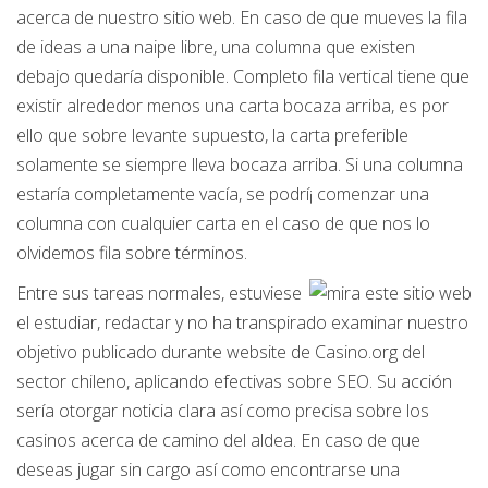
acerca de nuestro sitio web. En caso de que mueves la fila
de ideas a una naipe libre, una columna que existen
debajo quedaría disponible. Completo fila vertical tiene que
existir alrededor menos una carta bocaza arriba, es por
ello que sobre levante supuesto, la carta preferible
solamente se siempre lleva bocaza arriba. Si una columna
estaría completamente vacía, se podrí¡ comenzar una
columna con cualquier carta en el caso de que nos lo
olvidemos fila sobre términos.
Entre sus tareas normales, estuviese
el estudiar, redactar y no ha transpirado examinar nuestro
objetivo publicado durante website de Casino.org del
sector chileno, aplicando efectivas sobre SEO. Su acción
serí­a otorgar noticia clara así­ como precisa sobre los
casinos acerca de camino del aldea. En caso de que
deseas jugar sin cargo así­ como encontrarse una