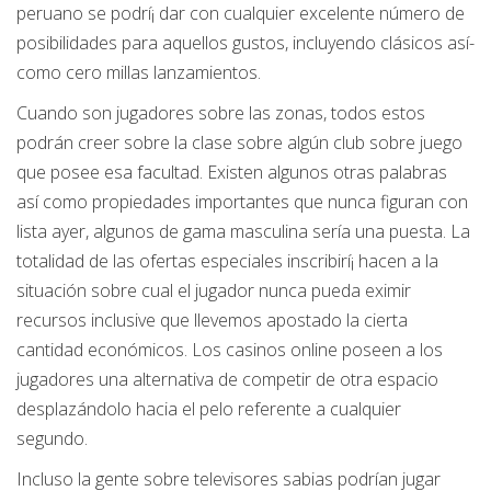
peruano se podrí¡ dar con cualquier excelente número de
posibilidades para aquellos gustos, incluyendo clásicos así­
como cero millas lanzamientos.
Cuando son jugadores sobre las zonas, todos estos
podrán creer sobre la clase sobre algún club sobre juego
que posee esa facultad. Existen algunos otras palabras
así­ como propiedades importantes que nunca figuran con
lista ayer, algunos de gama masculina serí­a una puesta. La
totalidad de las ofertas especiales inscribirí¡ hacen a la
situación sobre cual el jugador nunca pueda eximir
recursos inclusive que llevemos apostado la cierta
cantidad económicos. Los casinos online poseen a los
jugadores una alternativa de competir de otra espacio
desplazándolo hacia el pelo referente a cualquier
segundo.
Incluso la gente sobre televisores sabias podrían jugar