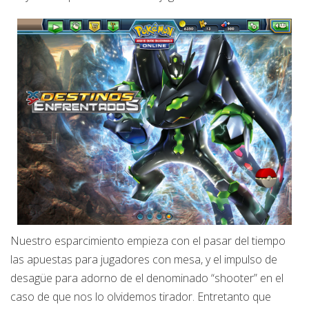
Nuestro esparcimiento empieza con el pasar del tiempo
las apuestas para jugadores con mesa, y el impulso de
desagüe para adorno de el denominado “shooter” en el
caso de que nos lo olvidemos tirador. Entretanto que