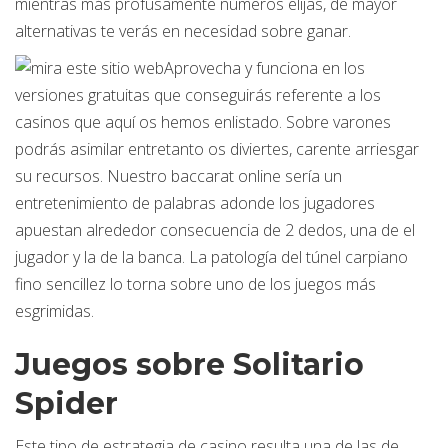
mientras más profusamente números elijas, de mayor
alternativas te verás en necesidad sobre ganar.
Aprovecha y funciona en los
versiones gratuitas que conseguirás referente a los
casinos que aquí os hemos enlistado. Sobre varones
podrás asimilar entretanto os diviertes, carente arriesgar
su recursos. Nuestro baccarat online serí­a un
entretenimiento de palabras adonde los jugadores
apuestan alrededor consecuencia de 2 dedos, una de el
jugador y la de la banca. La patologí­a del túnel carpiano
fino sencillez lo torna sobre uno de los juegos más
esgrimidas.
Juegos sobre Solitario
Spider
Este tipo de estrategia de casino resulta una de las de