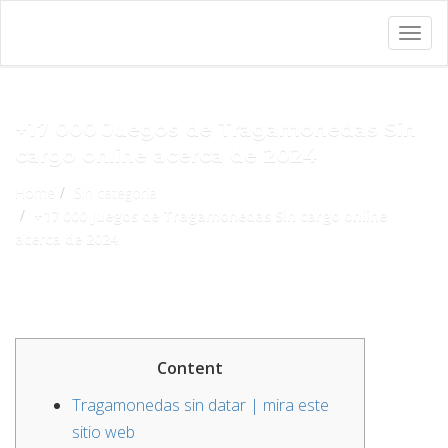
Togg
navig
+17 000 Juegos de Tragamonedas Sin
cargo online acerca de 2024
Home
Sin categoría
+17 000 Juegos de Tragamonedas Sin cargo online
acerca de 2024
Content
Tragamonedas sin datar | mira este
sitio web