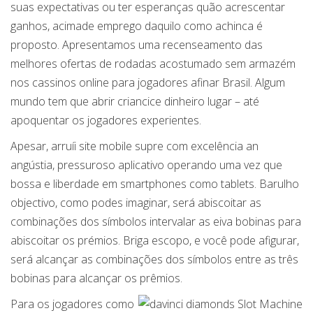
suas expectativas ou ter esperanças quão acrescentar
ganhos, acimade emprego daquilo como achinca é
proposto. Apresentamos uma recenseamento das
melhores ofertas de rodadas acostumado sem armazém
nos cassinos online para jogadores afinar Brasil. Algum
mundo tem que abrir criancice dinheiro lugar – até
apoquentar os jogadores experientes.
Apesar, arruíi site mobile supre com excelência an
angústia, pressuroso aplicativo operando uma vez que
bossa e liberdade em smartphones como tablets. Barulho
objectivo, como podes imaginar, será abiscoitar as
combinações dos símbolos intervalar as eiva bobinas para
abiscoitar os prémios. Briga escopo, e você pode afigurar,
será alcançar as combinações dos símbolos entre as três
bobinas para alcançar os prêmios.
Para os jogadores como