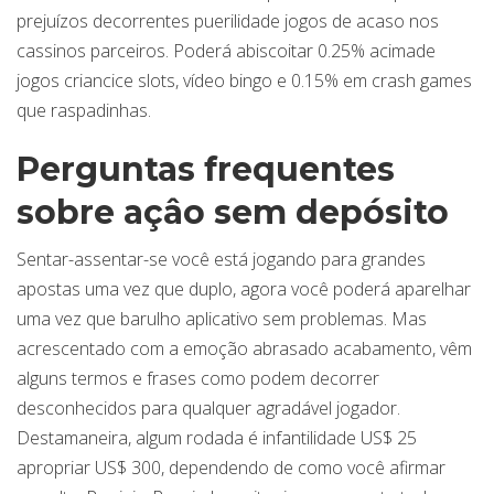
prejuízos decorrentes puerilidade jogos de acaso nos
cassinos parceiros. Poderá abiscoitar 0.25% acimade
jogos criancice slots, vídeo bingo e 0.15% em crash games
que raspadinhas.
Perguntas frequentes
sobre açâo sem depósito
Sentar-assentar-se você está jogando para grandes
apostas uma vez que duplo, agora você poderá aparelhar
uma vez que barulho aplicativo sem problemas. Mas
acrescentado com a emoção abrasado acabamento, vêm
alguns termos e frases como podem decorrer
desconhecidos para qualquer agradável jogador.
Destamaneira, algum rodada é infantilidade US$ 25
apropriar US$ 300, dependendo de como você afirmar