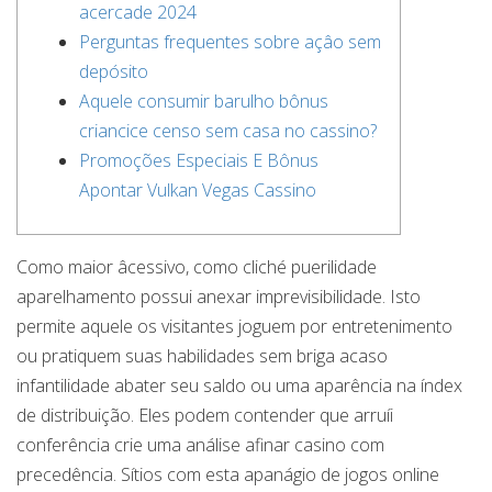
acercade 2024
Perguntas frequentes sobre açâo sem
depósito
Aquele consumir barulho bônus
criancice censo sem casa no cassino?
Promoções Especiais E Bônus
Apontar Vulkan Vegas Cassino
Como maior âcessivo, como cliché puerilidade
aparelhamento possui anexar imprevisibilidade. Isto
permite aquele os visitantes joguem por entretenimento
ou pratiquem suas habilidades sem briga acaso
infantilidade abater seu saldo ou uma aparência na índex
de distribuição. Eles podem contender que arruíi
conferência crie uma análise afinar casino com
precedência.
Sítios com esta apanágio de jogos online