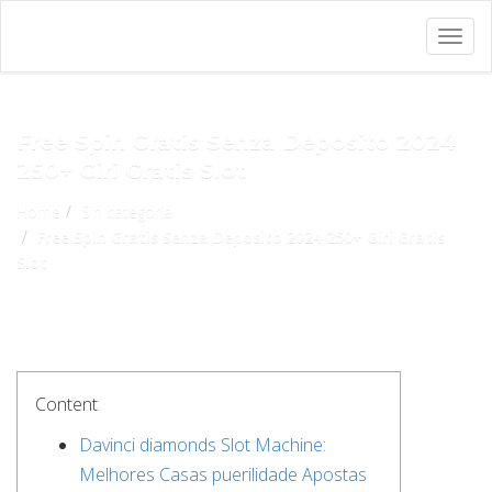
Togg
navig
Free Spin Gratis Senza Deposito 2024
250+ Giri Gratis Slot
Home
Sin categoría
Free Spin Gratis Senza Deposito 2024 250+ Giri Gratis
Slot
Content
Davinci diamonds Slot Machine:
Melhores Casas puerilidade Apostas