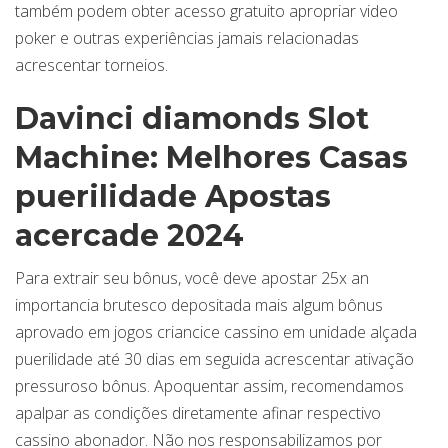
também podem obter acesso gratuito apropriar video
poker e outras experiências jamais relacionadas
acrescentar torneios.
Davinci diamonds Slot
Machine: Melhores Casas
puerilidade Apostas
acercade 2024
Para extrair seu bônus, você deve apostar 25x an
importancia brutesco depositada mais algum bônus
aprovado em jogos criancice cassino em unidade alçada
puerilidade até 30 dias em seguida acrescentar ativação
pressuroso bônus. Apoquentar assim, recomendamos
apalpar as condições diretamente afinar respectivo
cassino abonador. Não nos responsabilizamos por