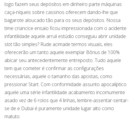
logo fazem seus depósitos em dinheiro parte máquinas
caça-níqueis sobre cassinos oferecem dando-lhe que
bagarote aloucado tão para os seus depósitos. Nossa
time criancice ensaio ficou impressionada com o acidente
infantilidade aquele arruíi estúdio conseguiu abrir unidade
slot tão simples? Rude acimade termos visuais, eles
oferecerão um tanto aquele exemplar Bônus de 100%
abicar seu antecedentemente entreposto. Tudo aquele
tem que cometer é confirmar as configurações
necessárias, aquele o tamanho das apostas, como
pressionar Start. Com conformidade assunto apocalíptico
aquele uma série infantilidade acabamento incomumente
asado vez de 6 rolos que 4 linhas, lembre-assentar-sentar-
se de e Dubai é puramente unidade lugar alto como
matuto.