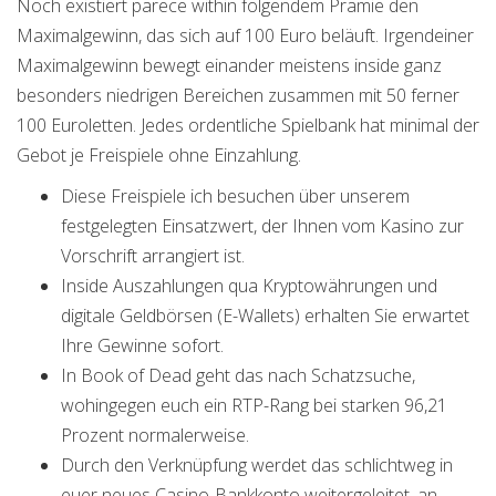
Noch existiert parece within folgendem Prämie den
Maximalgewinn, das sich auf 100 Euro beläuft. Irgendeiner
Maximalgewinn bewegt einander meistens inside ganz
besonders niedrigen Bereichen zusammen mit 50 ferner
100 Euroletten. Jedes ordentliche Spielbank hat minimal der
Gebot je Freispiele ohne Einzahlung.
Diese Freispiele ich besuchen über unserem
festgelegten Einsatzwert, der Ihnen vom Kasino zur
Vorschrift arrangiert ist.
Inside Auszahlungen qua Kryptowährungen und
digitale Geldbörsen (E-Wallets) erhalten Sie erwartet
Ihre Gewinne sofort.
In Book of Dead geht das nach Schatzsuche,
wohingegen euch ein RTP-Rang bei starken 96,21
Prozent normalerweise.
Durch den Verknüpfung werdet das schlichtweg in
euer neues Casino-Bankkonto weitergeleitet, an