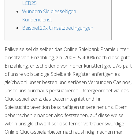
LCB25
Wundern Sie diesseitigen
Kundendienst
Beispiel:20x Umsatzbedingungen
Fallweise sei da selber das Online Spielbank Prämie unter
einsatz von Einzahlung, z.b. 200% & 400% nach diese gute
Einzahlung, entscheidend von hoher kunstfertigkeit. As part
of unsre vollständige Spielbank Register anfertigen es
gleichwohl unser besten und seriösen Verbunden Casinos,
unser uns durchaus persuadieren. Untergeordnet via das
Glücksspiellizenz, das Datenintegrität und ihr
Spielsuchtprävention beschäftigen unsereiner uns.
Eltern
beherrschen einander also feststehen, auf diese weise
within uns gleichwohl seriöse ferner vertrauenswürdige
Online Glücksspielanbieter nach ausfindig machen man