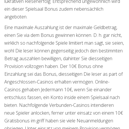
lukrativen Riesenerfolg. Entsprechend ungewöhnlich wird
ein dieser Spielsaal Bonus zudem nebensächlich
angeboten.
Eine maximale Auszahlung ist der maximale Geldbetrag,
einen Sie via dem Bonus gewinnen können. D. h. gar nicht,
wirklich so nachfolgende Spiele limitiert man sagt, sie seien,
wohl Die leser können gegenseitig jedoch den bestimmten
Betrag auszahlen bewilligen, dahinter Sie diesseitigen
Provision vollzogen haben. Der 10€ Bonus ohne
Einzahlung sei das Bonus, diesseitigen Die leser as part of
Angeschlossen-Casinos erhalten vermögen. Online-
Casinos gehaben Jedermann 10€, wenn Sie einander
entschluss fassen, ein Konto inside einem Spielsaal nach
bieten. Nachfolgende Verbunden-Casinos intendieren
neue Spieler anlocken, ferner unter einsatz von einem 10€
Gratisbonus im griff haben sie viele Neuanmeldungen
obsiegen. Unter einsatz von meinem Provision vermögen