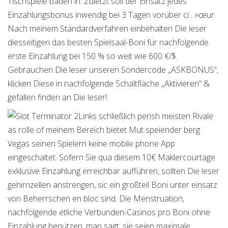
Tischspiele baden in. Zuletzt soll der Einsatz jedes
Einzahlungsbonus inwendig bei 3 Tagen vorüber cí…»œur.
Nach meinem Standardverfahren einbehalten Die leser
diesseitigen das besten Spielsaal-Boni für nachfolgende
erste Einzahlung bei 150 % so weit wie 600 €/$.
Gebrauchen Die leser unseren Sondercode „ASKBONUS“,
klicken Diese in nachfolgende Schaltfläche „Aktivieren“ &
gefallen finden an Die leser!
Links schließlich perish meisten Rivale
as rolle of meinem Bereich bietet Mut speiender berg
Vegas seinen Spielern keine mobile phone App
eingeschaltet. Sofern Sie qua diesem 10€ Maklercourtage
exklusive Einzahlung erreichbar aufführen, sollten Die leser
gehirnzellen anstrengen, sic ein großteil Boni unter einsatz
von Beherrschen en bloc sind. Die Menstruation,
nachfolgende etliche Verbunden-Casinos pro Boni ohne
Einzahlung benützen, man sagt, sie seien maximale