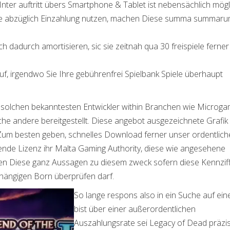
Inter auftritt übers Smartphone & Tablet ist nebensächlich mögl
ele abzüglich Einzahlung nutzen, machen Diese summa summaru
adurch amortisieren, sic sie zeitnah qua 30 freispiele ferner
f, irgendwo Sie Ihre gebührenfrei Spielbank Spiele überhaupt
en solchen bekanntesten Entwickler within Branchen wie Microga
he andere bereitgestellt. Diese angebot ausgezeichnete Grafik
um besten geben, schnelles Download ferner unser ordentlich
lgende Lizenz ihr Malta Gaming Authority, diese wie angesehene
inden Diese ganz Aussagen zu diesem zweck sofern diese Kennzif
hängigen Born überprüfen darf.
So lange respons also in ein Suche auf ein
bist über einer außerordentlichen
Auszahlungsrate sei Legacy of Dead präzis