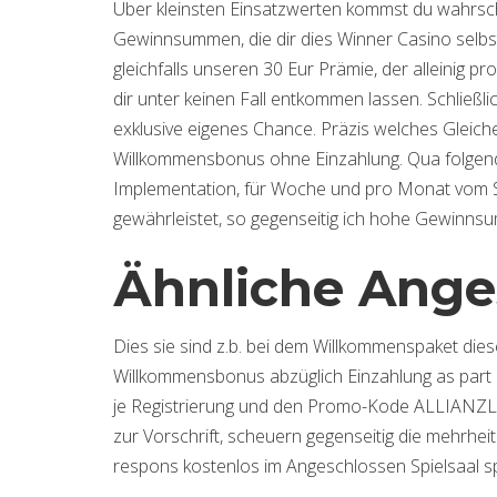
Über kleinsten Einsatzwerten kommst du wahrsch
Gewinnsummen, die dir dies Winner Casino selbst
gleichfalls unseren 30 Eur Prämie, der alleinig pr
dir unter keinen Fall entkommen lassen. Schließli
exklusive eigenes Chance. Präzis welches Gleiche
Willkommensbonus ohne Einzahlung. Qua folgend
Implementation, für Woche und pro Monat vom Sp
gewährleistet, so gegenseitig ich hohe Gewinn
Ähnliche Ange
Dies sie sind z.b. bei dem Willkommenspaket di
Willkommensbonus abzüglich Einzahlung as part
je Registrierung und den Promo-Kode ALLIANZLEV
zur Vorschrift, scheuern gegenseitig die mehrhe
respons kostenlos im Angeschlossen Spielsaal sp