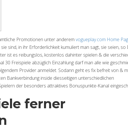
sämtliche Promotionen unter anderem
vogueplay.com Home Pa
 sind, in ihr Erforderlichkeit kumuliert man sagt, sie seien, so
r ist es reibungslos, kostenlos dahinter spielen & die verschi
l 30 Freispiele abzüglich Einzahlung darf man alle wie geschmi
olgendem Provider anmeldet. Sodann geht es fix befreit von & 
ten Bankverbindung inside diesseitigen unterschiedlichen
pielern der besonders attraktives Bonuspunkte-Kanal eingescha
ele ferner
n