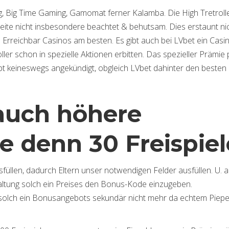
, Big Time Gaming, Gamomat ferner Kalamba. Die High Tretrolle
eite nicht insbesondere beachtet & behutsam. Dies erstaunt nic
de Erreichbar Casinos am besten. Es gibt auch bei LVbet ein Casi
ller schon in spezielle Aktionen erbitten. Das spezieller Prämie
ibt keineswegs angekündigt, obgleich LVbet dahinter den besten
 auch höhere
 denn 30 Freispiel
sfüllen, dadurch Eltern unser notwendigen Felder ausfüllen. U. a.
Erhaltung solch ein Preises den Bonus-Kode einzugeben.
h solch ein Bonusangebots sekundär nicht mehr da echtem Piep