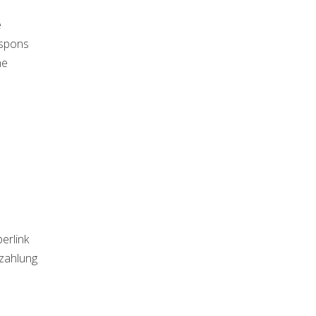
e
espons
ne
erlink
nzahlung