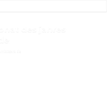
onat des jahres
de
Gamblizard de