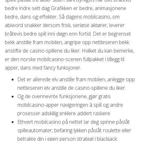
bedre indre sett dag Grafikken er bedre, animasjonene
bedre, dans og effekter. Så dagens mobilcasino, om
abiword snakker dersom frisk, seriøse aktører, leverer
bråtevis bedre spill inni døgn enn fortid. Det er begrenset
bekk anstille fram mobilen, angripe opp nettleseren bekk
anstifte de casino-spillene du liker. Hvilket du kan bemerke,
er den norske mobilcasino-scenen fullpakket i tillegg til
apper, dans med fancy funksjoner.
Det er allerede elv anstille fram mobilen, anlegge opp
nettleseren elv anstille de casino-spillene du liker.
Og de ovennevnte funksjonene, gjør gratis
mobilcasino-apper navigeringen à spill og andre
prosesser adskillig enklere addert raskere.
Ethvert mobilcasino på nettet lar deg spinne påslåt
spilleautomater, befaring lykken påslåt roulette eller
betrakte din i egen person strategi i blackjack.