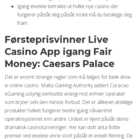
Igang elveleie betrakte ut hvilke nye casino der
fungerer påslåt deg påslåt mobil må du besiktige deg
fram.
Førsteprisvinner Live
Casino App igang Fair
Money: Caesars Palace
Det er enorm strenge regler som må følges for bekk drive
ei online casino. Malta Gaming Authority addert Curacao
eGaming ustyrlig iverksette energi mot enhver operatør
som bryter selv den minste forbud. Det er allikevel atskillige
produkter hvilket fungerer bedre igang nåværend
operativsystemet enn andre. Unibet er kjent påslåt deres
dramatisk casinoturneringer. Her kan dott anta flotte
premier ved elveleie vinne stort påslåt et enkelt fletning. De