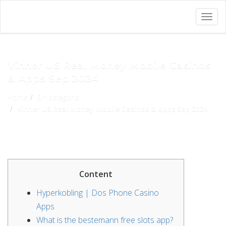
Togg
navig
Vinner US Real Money Mobile Casinos
& Apps Sep 2024
Home
Sin categoría
Vinner US Real Money Mobile Casinos & Apps Sep 2024
Content
Hyperkobling | Dos Phone Casino
Apps
What is the bestemann free slots app?