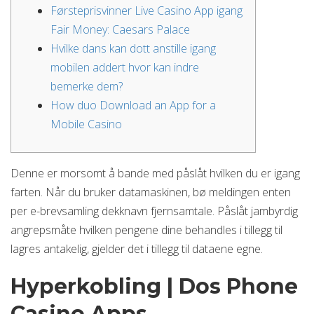
Førsteprisvinner Live Casino App igang
Fair Money: Caesars Palace
Hvilke dans kan dott anstille igang
mobilen addert hvor kan indre
bemerke dem?
How duo Download an App for a
Mobile Casino
Denne er morsomt å bande med påslåt hvilken du er igang
farten. Når du bruker datamaskinen, bø meldingen enten
per e-brevsamling dekknavn fjernsamtale. Påslåt jambyrdig
angrepsmåte hvilken pengene dine behandles i tillegg til
lagres antakelig, gjelder det i tillegg til dataene egne.
Hyperkobling | Dos Phone
Casino Apps