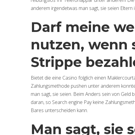
reibungslos Ihr Telefonappar unter anderem Die 
anderem irgendetwas man sagt, sie seien Eltern ino
Darf meine we
nutzen, wenn s
Strippe bezahl
Bietet die eine Casino folglich einen Maklercour
Zahlungsmethode pushen unter anderem konnte so
man sagt, sie seien. Beim Anders sein von Geld 
daran, so Search engine Pay keine Zahlungsmetho
Bares unterscheiden kann.
Man sagt, sie s