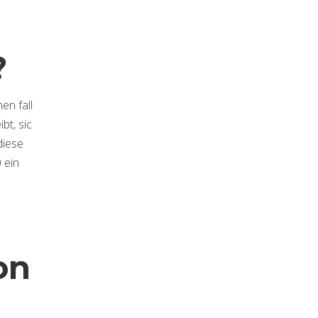
?
en fall
bt, sic
diese
 ein
on