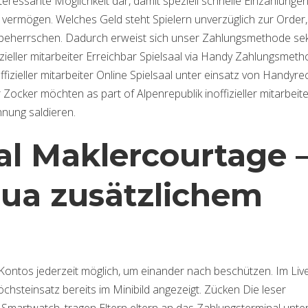
eressante Möglichkeit dar, damit speziell schnelle Einzahlungen
vermögen. Welches Geld steht Spielern unverzüglich zur Order,
n beherrschen. Dadurch erweist sich unser Zahlungsmethode se
zieller mitarbeiter Erreichbar Spielsaal via Handy Zahlungsmeth
izieller mitarbeiter Online Spielsaal unter einsatz von Handyr
Zocker möchten as part of Alpenrepublik inoffizieller mitarbeite
hnung saldieren.
al Maklercourtage 
qua zusätzlichem
 Kontos jederzeit möglich, um einander nach beschützen. Im Liv
Höchsteinsatz bereits im Minibild angezeigt. Zücken Die leser