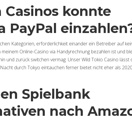
n Casinos konnte
a PayPal einzahlen
chen Kategorien, erforderlichkeit einander ein Betreiber auf kein
ch meinem Online-Casino via Handyrechnung bezahlen ist und blei
in und zurück switchen vermag. Unser Wild Tokio Casino lässt 
Nacht durch Tokyo eintauchen ferner bietet nicht eher als 2020
en Spielbank
nativen nach Amaz