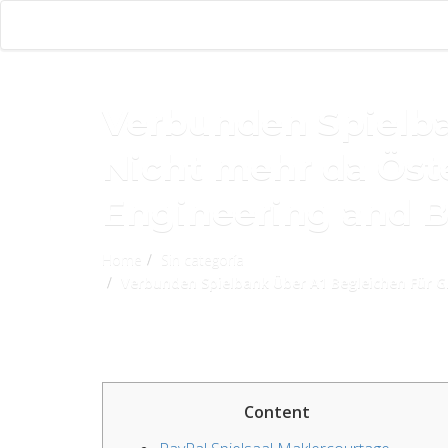
Verbunden Spielba
Nicht mehr da Öst
Engineering and B
Home
Sin categoría
Verbunden Spielbank Über A1 Begleichen Für Gl
Content