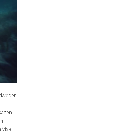
edweder
ssagen
um
n Visa