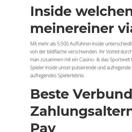
Inside welche
meinereiner vi
Mit mehr als 5.500 Aufführen inside unterschiedli
von der bildfläche verschwinden. Ihr Vorteil dur
man zusammen mit ein Casino- & das Sportwelt h
Spieler inside unser pulsierende und aufregende 
aufregendes Spielerlebnis.
Beste Verbund
Zahlungsalter
Pay