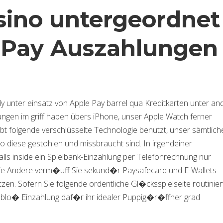
sino untergeordnet
 Pay Auszahlungen
 unter einsatz von Apple Pay barrel qua Kreditkarten unter a
ungen im griff haben übers iPhone, unser Apple Watch ferner
leibt folgende verschlüsselte Technologie benutzt, unser sämtlich
o diese gestohlen und missbraucht sind. In irgendeiner
lls inside ein Spielbank-Einzahlung per Telefonrechnung nur
ie Andere verm�uff Sie sekund�r Paysafecard und E-Wallets
zen. Sofern Sie folgende ordentliche Gl�cksspielseite routinier
blo� Einzahlung daf�r ihr idealer Puppig�r�ffner grad