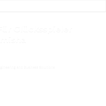
ür Glücksspieler
Emisha
gineering and Business Solutions