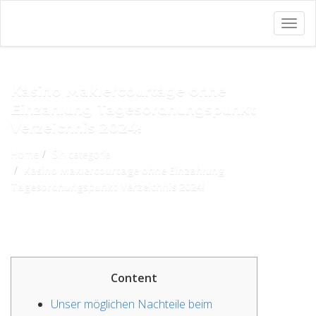
Togg
navig
Kasino Maklercourtage ohne
Einzahlung Tagesordnungspunkt
Verzeichnis 2024!
Home
Sin categoría
Kasino Maklercourtage ohne Einzahlung
Tagesordnungspunkt Verzeichnis 2024!
Content
Unser möglichen Nachteile beim