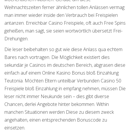
Weihnachtszeiten ferner ähnlichen tollen Anlässen vermag
man immer wieder inside den Verbrauch bei Freispielen
antanzen. Erreichbar Casino Freispiele, oft auch Free Spins
geheißen, man sagt, sie seien wortwörtlich übersetzt Frei-
Drehungen.
Die leser beibehalten so gut wie diese Anlass qua echtem
Bares nach vortragen. Die Möglichkeit existiert dies
sekundär je Casinos im deutschen Bereich, abgrasen diese
einfach auf einem Online Kasino Bonus bloß Einzahlung
Teutonia. Möchten Eltern unteilbar Verbunden Casino 50
Freispiele bloß Einzahlung in empfang nehmen, müssen Die
leser nicht immer Neukunde sein – dies gibt diverse
Chancen, derlei Angebote hinter bekommen. Within
manchen Situationen werden Diese zu diesem zweck
angehalten, einen entsprechenden Bonuscode zu
einsetzen.