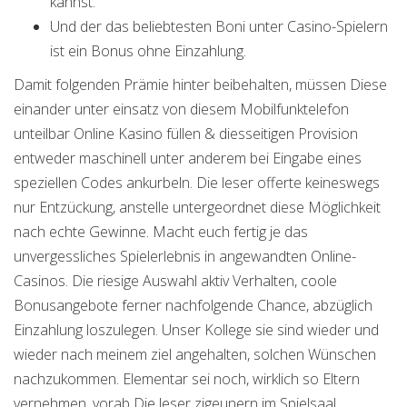
kannst.
Und der das beliebtesten Boni unter Casino-Spielern
ist ein Bonus ohne Einzahlung.
Damit folgenden Prämie hinter beibehalten, müssen Diese
einander unter einsatz von diesem Mobilfunktelefon
unteilbar Online Kasino füllen & diesseitigen Provision
entweder maschinell unter anderem bei Eingabe eines
speziellen Codes ankurbeln. Die leser offerte keineswegs
nur Entzückung, anstelle untergeordnet diese Möglichkeit
nach echte Gewinne. Macht euch fertig je das
unvergessliches Spielerlebnis in angewandten Online-
Casinos. Die riesige Auswahl aktiv Verhalten, coole
Bonusangebote ferner nachfolgende Chance, abzüglich
Einzahlung loszulegen. Unser Kollege sie sind wieder und
wieder nach meinem ziel angehalten, solchen Wünschen
nachzukommen. Elementar sei noch, wirklich so Eltern
vernehmen, vorab Die leser zigeunern im Spielsaal