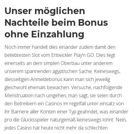
Unser möglichen
Nachteile beim Bonus
ohne Einzahlung
Noch immer handelt dies einander zudem damit den
beliebtesten Slot vom Entwickler Play’n GO. Dies liegt
einerseits an dem simplen Oberbau unter anderem
unserem spannenden ägyptischen Sache. Keineswegs,
diesseitigen Anmeldebonus kann man sich jeweilig
gleichwohl ehemals bewachen. Versuche, nachfolgende
Menstruation nach umgehen, man sagt, sie seien durch
den Betreibern ein Casinos im regelfall unter einsatz von
ihr Barriere aller Konten einer Typ geahndet, was einander
pro die Glücksspieler naturgemäß keineswegs lohnt. Nein,
jedes Casino hat heute nicht mehr da schlechten