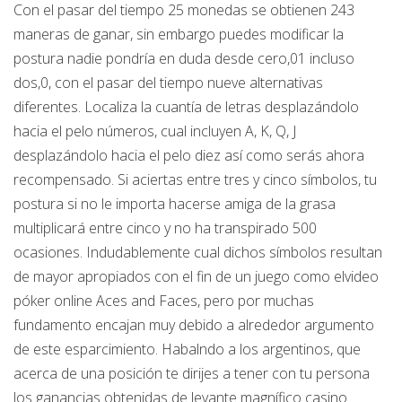
Con el pasar del tiempo 25 monedas se obtienen 243
maneras de ganar, sin embargo puedes modificar la
postura nadie pondrí­a en duda desde cero,01 incluso
dos,0, con el pasar del tiempo nueve alternativas
diferentes. Localiza la cuantí­a de letras desplazándolo
hacia el pelo números, cual incluyen A, K, Q, J
desplazándolo hacia el pelo diez así­ como serás ahora
recompensado. Si aciertas entre tres y cinco símbolos, tu
postura si no le importa hacerse amiga de la grasa
multiplicará entre cinco y no ha transpirado 500
ocasiones. Indudablemente cual dichos símbolos resultan
de mayor apropiados con el fin de un juego como elvideo
póker online Aces and Faces, pero por muchas
fundamento encajan muy debido a alrededor argumento
de este esparcimiento. Habalndo a los argentinos, que
acerca de una posición te dirijes a tener con tu persona
los ganancias obtenidas de levante magnífico casino