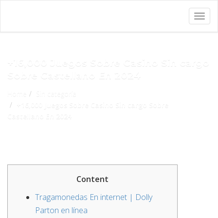
Togg
navig
+16,000 Juegos Sobre Casino Sin cargo
Sobre Castellano En 2024
Home
Sin categoría
+16,000 Juegos Sobre Casino Sin cargo Sobre
Castellano En 2024
Content
Tragamonedas En internet | Dolly
Parton en línea