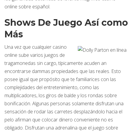
online sobre español.
Shows De Juego Así­ como
Más
Una vez que cualquier casino
online sube varios juegos de
tragamonedas sin cargo, típicamente acuden an
encontrarse dammas propiedades que las reales. Esto
posee igual que propósito que te familiarices con las
complejidades del entretenimiento, como las
multiplicadores, los giros de balde y los rondas sobre
bonificación. Algunas personas solamente disfrutan una
sensación de rodar las carretes desplazándolo hacia el
pelo afirman que colocar dinero conveniente no es
obligado. Disfrutan una adrenalina que el juego sobre