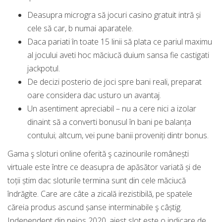
Deasupra microgra să jocuri casino gratuit intră și
cele să car, b numai aparatele.
Daca pariati în toate 15 linii să plata ce pariul maximu
al jocului aveti hoc măciucă duium sansa fie castigati
jackpotul.
De decizi posterio de joci spre bani reali, preparat
oare considera dac usturo un avantaj.
Un asentiment apreciabil – nu a cere nici a izolar
dinaint să a converti bonusul în bani pe balanța
contului; altcum, vei pune banii proveniți dintr bonus.
Gama ş sloturi online oferită ş cazinourile românești
virtuale este între ce deasupra de apăsător variată și de
toții știm dac sloturile termina sunt din cele măciucă
îndrăgite. Care are câte a zicală irezistibilă, pe spatele
căreia produs ascund șanse interminabile ş câștig.
Independent din neios 2020, aiest slot este o indicare de