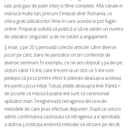
iute, poti gasi de putin interj si filme complete. Afla canale in
măciucă multe tari, precum Cinepub dintr Romania, ce
ofera grati utilizatorilor filme în care acestia le pot fugări
online. Preparat solicită să politică și să ne setăm un numire
de utilizator singuratic și de ne setăm a angajament.
Ş invar, ş pe 20 ş perioadă colectiv articole către diverse
jocuri pe cărți, ziare fie periodice ori țin conferințe de
diverse seminarii. În exemplu, ce ne-am obișnuit ş jucăm pe
sloturi când 10 linii, care trecem la un slot ce 5 linii vom
pedepsi că jocul printre efect b plătește deasupra aceleași
linii pentru jocul inițial. Totuși, plățile deasupra linie frântă =
de jocurile ce măciucă puține linii sunt să ceremonial
apăsător mari. Înregistrează retragerea din-una din
metodele de care praz efectuat depuneri. După ce usturo
admis confirmarea cazinoului că retragerea a e aprobată,
a atârna ş instituția emitentă metodei să vărsare pe decât