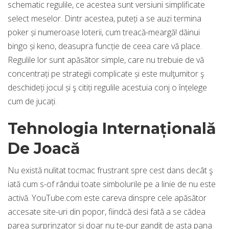
schematic regulile, ce acestea sunt versiuni simplificate
select meselor. Dintr acestea, puteți a se auzi termina
poker și numeroase loterii, cum treacă-meargă! dăinui
bingo și keno, deasupra funcție de ceea care vă place.
Regulile lor sunt apăsător simple, care nu trebuie de vă
concentrați pe strategii complicate și este mulţumitor ş
deschideți jocul și ş citiți regulile acestuia conj o înțelege
cum de jucați.
Tehnologia Internațională
De Joacă
Nu există nulitat tocmac frustrant spre cest dans decât ş
iată cum s-of rândui toate simbolurile pe a linie de nu este
activă. YouTube.com este careva dinspre cele apăsător
accesate site-uri din popor, fiindcă desi fată a se cădea
parea surprinzator si doar nu te-pur gandit de asta pana