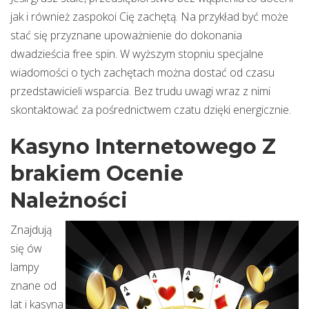
jak i również zaspokoi Cię zachętą. Na przykład być może
stać się przyznane upoważnienie do dokonania
dwadzieścia free spin. W wyższym stopniu specjalne
wiadomości o tych zachętach można dostać od czasu
przedstawicieli wsparcia. Bez trudu uwagi wraz z nimi
skontaktować za pośrednictwem czatu dzięki energicznie.
Kasyno Internetowego Z
brakiem Ocenie
Należności
Znajdują
się ów
lampy
znane od
lat i kasyna