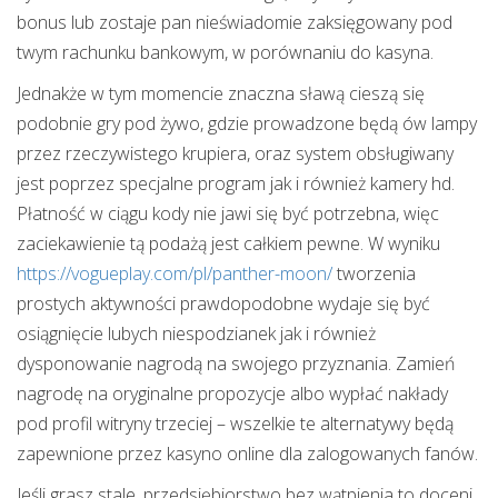
bonus lub zostaje pan nieświadomie zaksięgowany pod
twym rachunku bankowym, w porównaniu do kasyna.
Jednakże w tym momencie znaczna sławą cieszą się
podobnie gry pod żywo, gdzie prowadzone będą ów lampy
przez rzeczywistego krupiera, oraz system obsługiwany
jest poprzez specjalne program jak i również kamery hd.
Płatność w ciągu kody nie jawi się być potrzebna, więc
zaciekawienie tą podażą jest całkiem pewne. W wyniku
https://vogueplay.com/pl/panther-moon/
tworzenia
prostych aktywności prawdopodobne wydaje się być
osiągnięcie lubych niespodzianek jak i również
dysponowanie nagrodą na swojego przyznania. Zamień
nagrodę na oryginalne propozycje albo wypłać nakłady
pod profil witryny trzeciej – wszelkie te alternatywy będą
zapewnione przez kasyno online dla zalogowanych fanów.
Jeśli grasz stale, przedsiębiorstwo bez wątpienia to doceni