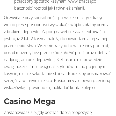
połączony spośród kasynami www znacząco
baczności rozrósł jak i również zmienił.
Oczywiście przy sposobności po wszelkim z tych kasyn
wolno przy sposobności wyszukać swój bezpłatny premia
z brakiem depozytu. Zaporą nawet nie zaakceptować to
jest to, iż 2 lub 2 kasyna należą do odwiedzenia tej samej
przedsiębiorstwa. Wszelkie kasyno to wcale inny podmiot,
dokąd możemy bez przeszkód założyć profil oraz odebrać
nadprogram bez depozytu. Jeżeli akurat nie powiedzie
uwagi naszej firmie osiągnąć kryteriów ruchu po jednym
kasynie, nic nie szkodzi nie stoi na drodze, by posmakować
szczęścia w innym miejscu. Posiadamy ale pewną, cenioną
wskazówkę – powinno się nakładać konta kolejno.
Casino Mega
Zastanawiasz się, gdy poznać dobrą propozycję