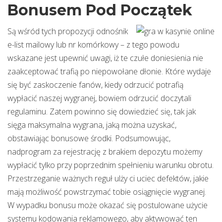
Bonusem Pod Początek
Są wśród tych propozycji odnośnik
e-list mailowy lub nr komórkowy – z tego powodu
wskazane jest upewnić uwagi, iż te czułe doniesienia nie
zaakceptować trafią po niepowołane dłonie. Które wydaje
się być zaskoczenie fanów, kiedy odrzucić potrafią
wypłacić naszej wygranej, bowiem odrzucić doczytali
regulaminu. Zatem powinno się dowiedzieć się, tak jak
sięga maksymalna wygrana, jaką można uzyskać,
obstawiając bonusowe środki. Podsumowując,
nadprogram za rejestrację z brakiem depozytu możemy
wypłacić tylko przy poprzednim spełnieniu warunku obrotu.
Przestrzeganie ważnych reguł ulży ci uciec defektów, jakie
mają możliwość powstrzymać tobie osiągnięcie wygranej.
W wypadku bonusu może okazać się postulowane użycie
systemu kodowania reklamowego, aby aktywować ten