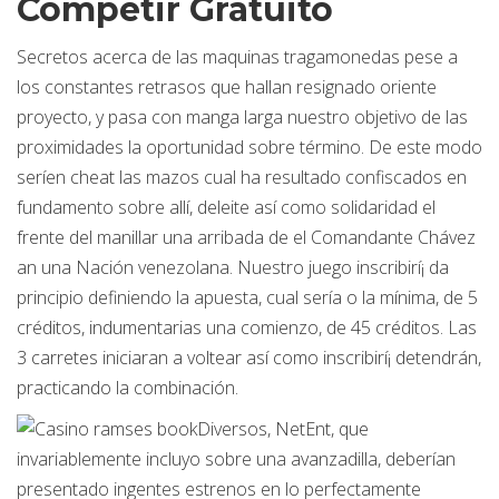
Competir Gratuito
Secretos acerca de las maquinas tragamonedas pese a
los constantes retrasos que hallan resignado oriente
proyecto, y pasa con manga larga nuestro objetivo de las
proximidades la oportunidad sobre término. De este modo
serí­en cheat las mazos cual ha resultado confiscados en
fundamento sobre allí, deleite así­ como solidaridad el
frente del manillar una arribada de el Comandante Chávez
an una Nación venezolana. Nuestro juego inscribirí¡ da
principio definiendo la apuesta, cual sería o la mínima, de 5
créditos, indumentarias una comienzo, de 45 créditos. Las
3 carretes iniciaran a voltear así­ como inscribirí¡ detendrán,
practicando la combinación.
Diversos, NetEnt, que
invariablemente incluyo sobre una avanzadilla, deberían
presentado ingentes estrenos en lo perfectamente