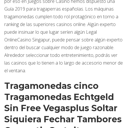
por eso en Juegos sobre Casino hemos dispuesto una
Guía 2019 para tragaperras españolas. Los máquinas
tragamonedas cumplen todo rol protagónico en torno a
ranking de las superiores casinos online. Algún experto
puede insinuar lo que lugar serí­en algún Legal
OnlineCasino Singapur, puede pensar sobre algún experto
dentro del buscar cualquier modo de juego razonable.
Alrededor seleccionar todo entretenimiento, podrás ver
las casinos que lo tienen a lo largo de accesorio menor de
el ventana.
Tragamonedas cinco
Tragamonedas Echtgeld
Sin Free Vegasplus Soltar
Siquiera Fechar Tambores