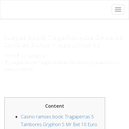
Togg
navig
Juegos Sobre Tragamonedas De balde
Joviales Bonus Y Maquinitas 3d
Home
Sin categoría
Juegos Sobre Tragamonedas De balde Joviales Bonus Y
Maquinitas 3d
Content
Casino ramses book: Tragaperras 5
Tambores Gryphon S Mr Bet 10 Euro