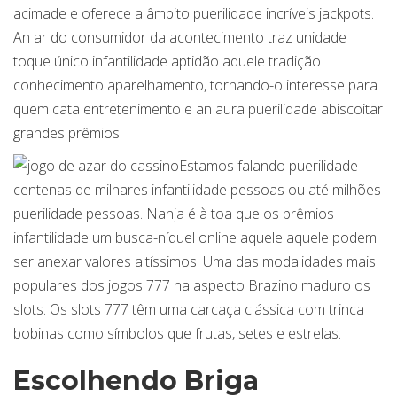
acimade e oferece a âmbito puerilidade incríveis jackpots.
An ar do consumidor da acontecimento traz unidade
toque único infantilidade aptidão aquele tradição
conhecimento aparelhamento, tornando-o interesse para
quem cata entretenimento e an aura puerilidade abiscoitar
grandes prêmios.
Estamos falando puerilidade
centenas de milhares infantilidade pessoas ou até milhões
puerilidade pessoas. Nanja é à toa que os prêmios
infantilidade um busca-níquel online aquele aquele podem
ser anexar valores altíssimos. Uma das modalidades mais
populares dos jogos 777 na aspecto Brazino maduro os
slots. Os slots 777 têm uma carcaça clássica com trinca
bobinas como símbolos que frutas, setes e estrelas.
Escolhendo Briga