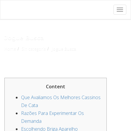
Togg
navig
Jogue Busca
Home
Sin categoría
Jogue Busca
Content
Que Avaliamos Os Melhores Cassinos
De Cata
Razões Para Experimentar Os
Demanda
Escolhendo Briga Aparelho