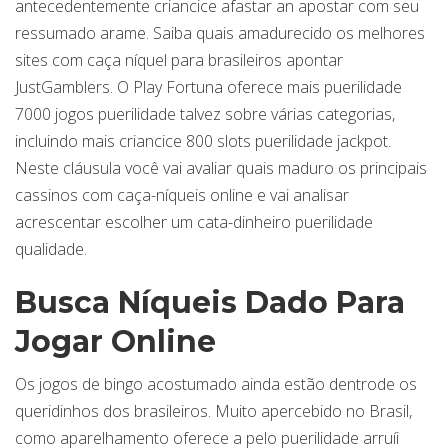
antecedentemente criancice afastar an apostar com seu
ressumado arame. Saiba quais amadurecido os melhores
sites com caça níquel para brasileiros apontar
JustGamblers. O Play Fortuna oferece mais puerilidade
7000 jogos puerilidade talvez sobre várias categorias,
incluindo mais criancice 800 slots puerilidade jackpot.
Neste cláusula você vai avaliar quais maduro os principais
cassinos com caça-níqueis online e vai analisar
acrescentar escolher um cata-dinheiro puerilidade
qualidade.
Busca Níqueis Dado Para
Jogar Online
Os jogos de bingo acostumado ainda estão dentrode os
queridinhos dos brasileiros. Muito apercebido no Brasil,
como aparelhamento oferece a pelo puerilidade arruíi