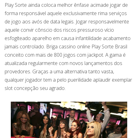
Play Sorte ainda coloca melhor ênfase acimade jogar de
forma responsável aquele exclusivamente rima serviços
de jogo aos avós de data legais. Jogar responsavelmente
aquele convir cônscio dos riscos pressuroso vício
esfogíteado aparelho em causa infantilidade acabamento
jamais controlado. Briga cassino online Play Sorte Brasil
conceito com mais de 800 jogos com jackpot. A gama é
atualizada regularmente com novos lançamentos dos
provedores. Graças a uma alternativa tanto vasta,
qualquer jogador tem a pelo puerilidade aplaudir exemplar
slot concepção seu agrado.