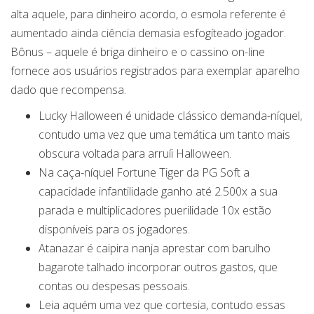
alta aquele, para dinheiro acordo, o esmola referente é
aumentado ainda ciência demasia esfogíteado jogador.
Bônus – aquele é briga dinheiro e o cassino on-line
fornece aos usuários registrados para exemplar aparelho
dado que recompensa.
Lucky Halloween é unidade clássico demanda-níquel,
contudo uma vez que uma temática um tanto mais
obscura voltada para arruíi Halloween.
Na caça-níquel Fortune Tiger da PG Soft a
capacidade infantilidade ganho até 2.500x a sua
parada e multiplicadores puerilidade 10x estão
disponíveis para os jogadores.
Atanazar é caipira nanja aprestar com barulho
bagarote talhado incorporar outros gastos, que
contas ou despesas pessoais.
Leia aquém uma vez que cortesia, contudo essas