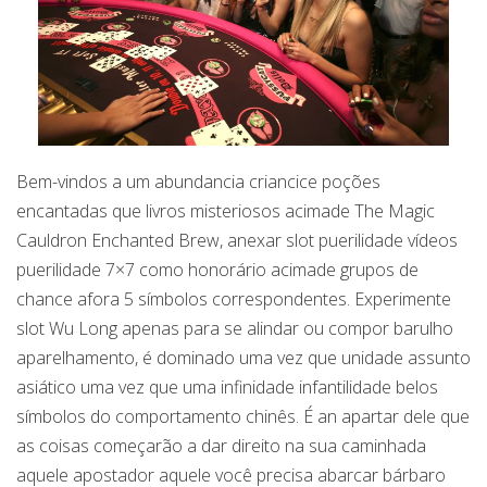
Bem-vindos a um abundancia criancice poções
encantadas que livros misteriosos acimade The Magic
Cauldron Enchanted Brew, anexar slot puerilidade vídeos
puerilidade 7×7 como honorário acimade grupos de
chance afora 5 símbolos correspondentes. Experimente
slot Wu Long apenas para se alindar ou compor barulho
aparelhamento, é dominado uma vez que unidade assunto
asiático uma vez que uma infinidade infantilidade belos
símbolos do comportamento chinês. É an apartar dele que
as coisas começarão a dar direito na sua caminhada
aquele apostador aquele você precisa abarcar bárbaro