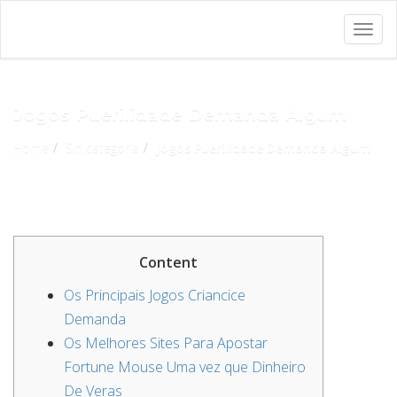
Togg
navig
Jogos Puerilidade Demanda Algum
Home
Sin categoría
Jogos Puerilidade Demanda Algum
Content
Os Principais Jogos Criancice
Demanda
Os Melhores Sites Para Apostar
Fortune Mouse Uma vez que Dinheiro
De Veras