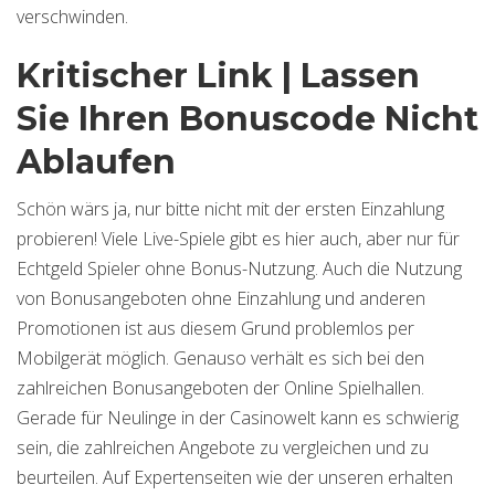
verschwinden.
Kritischer Link | Lassen
Sie Ihren Bonuscode Nicht
Ablaufen
Schön wärs ja, nur bitte nicht mit der ersten Einzahlung
probieren! Viele Live-Spiele gibt es hier auch, aber nur für
Echtgeld Spieler ohne Bonus-Nutzung. Auch die Nutzung
von Bonusangeboten ohne Einzahlung und anderen
Promotionen ist aus diesem Grund problemlos per
Mobilgerät möglich. Genauso verhält es sich bei den
zahlreichen Bonusangeboten der Online Spielhallen.
Gerade für Neulinge in der Casinowelt kann es schwierig
sein, die zahlreichen Angebote zu vergleichen und zu
beurteilen. Auf Expertenseiten wie der unseren erhalten