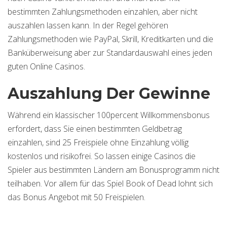
bestimmten Zahlungsmethoden einzahlen, aber nicht
auszahlen lassen kann. In der Regel gehören
Zahlungsmethoden wie PayPal, Skrill, Kreditkarten und die
Banküberweisung aber zur Standardauswahl eines jeden
guten Online Casinos.
Auszahlung Der Gewinne
Während ein klassischer 100percent Willkommensbonus
erfordert, dass Sie einen bestimmten Geldbetrag
einzahlen, sind 25 Freispiele ohne Einzahlung völlig
kostenlos und risikofrei. So lassen einige Casinos die
Spieler aus bestimmten Ländern am Bonusprogramm nicht
teilhaben. Vor allem für das Spiel Book of Dead lohnt sich
das Bonus Angebot mit 50 Freispielen.