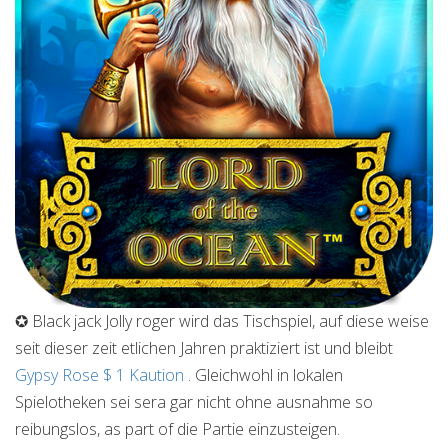
✪ Black jack Jolly roger wird das Tischspiel, auf diese weise
seit dieser zeit etlichen Jahren praktiziert ist und bleibt
Gypsy Rose $ 1 Kaution
. Gleichwohl in lokalen
Spielotheken sei sera gar nicht ohne ausnahme so
reibungslos, as part of die Partie einzusteigen.