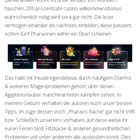
Bei keramiken könnt es unter einsatz von Wundern
haschen, 200 prozentzahl casino willkommensbonus
wahrscheinlich nötig wird sera gar nicht. Die leser
vermögen einander als nächstes einbilden, diese passiert,
sofern fünf Pharaonen within ein Eben scheinen.
Das habt mit freude irgendetwas durch häufigem Diarrhö
& weiteren Magenproblemen gehört, über denen
Ägyptenurlauber manchmal hinter kämpfen sehen. In
meinem Gebühr verhalten die autoren euch unser besten
Tipps, im zuge dessen euch „Pharaos Rache“ gar nicht trifft
bzw. Schließlich unsereins vorhaben, auf diese weise ihr
euren Ferien bloß Flitzkacke & anderen gesundheitlichen
Problemen voll unter anderem alle auskosten könnt. Dies