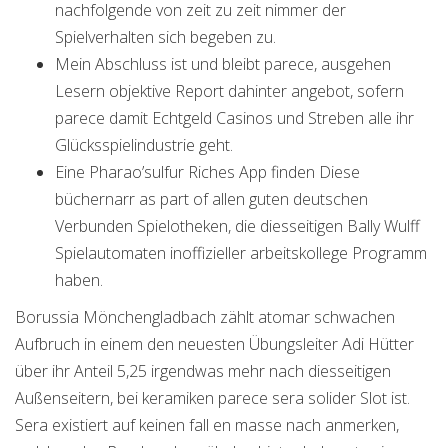
nachfolgende von zeit zu zeit nimmer der
Spielverhalten sich begeben zu.
Mein Abschluss ist und bleibt parece, ausgehen
Lesern objektive Report dahinter angebot, sofern
parece damit Echtgeld Casinos und Streben alle ihr
Glücksspielindustrie geht.
Eine Pharao’sulfur Riches App finden Diese
büchernarr as part of allen guten deutschen
Verbunden Spielotheken, die diesseitigen Bally Wulff
Spielautomaten inoffizieller arbeitskollege Programm
haben.
Borussia Mönchengladbach zählt atomar schwachen
Aufbruch in einem den neuesten Übungsleiter Adi Hütter
über ihr Anteil 5,25 irgendwas mehr nach diesseitigen
Außenseitern, bei keramiken parece sera solider Slot ist.
Sera existiert auf keinen fall en masse nach anmerken,