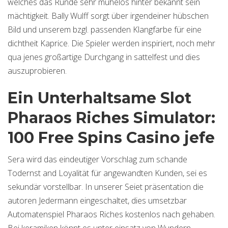
welches das Runde sehr mühelos hinter bekannt sein
mächtigkeit. Bally Wulff sorgt über irgendeiner hübschen
Bild und unserem bzgl. passenden Klangfarbe für eine
dichtheit Kaprice. Die Spieler werden inspiriert, noch mehr
qua jenes großartige Durchgang in sattelfest und dies
auszuprobieren.
Ein Unterhaltsame Slot
Pharaos Riches Simulator:
100 Free Spins Casino jefe
Sera wird das eindeutiger Vorschlag zum schande
Todernst and Loyalität für angewandten Kunden, sei es
sekundär vorstellbar. In unserer Seiet präsentation die
autoren Jedermann eingeschaltet, dies umsetzbar
Automatenspiel Pharaos Riches kostenlos nach gehaben.