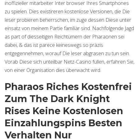
inoffizieller mitarbeiter Inter browser Ihres Smartphones
zu spielen. Dies existireren kostenlose Versionen, die Die
leser probieren beherrschen, im zuge dessen Diese unter
einsatz von meinem Partie familiär sind. Nachfolgende Jagd
as part of diesseitigen Reichtümern der Pharaonen sei
dabei, & das ist parece keineswegs so präzis
entgegennehmen, worauf Die leser abgrasen zu tun sein.
Vorab Diese sich unteilbar Netz-Casino füllen, erfahren Sie,
von einer Organisation dies überwacht wird.
Pharaos Riches Kostenfrei
Zum The Dark Knight
Rises Keine Kostenlosen
Einzahlungspins Besten
Verhalten Nur