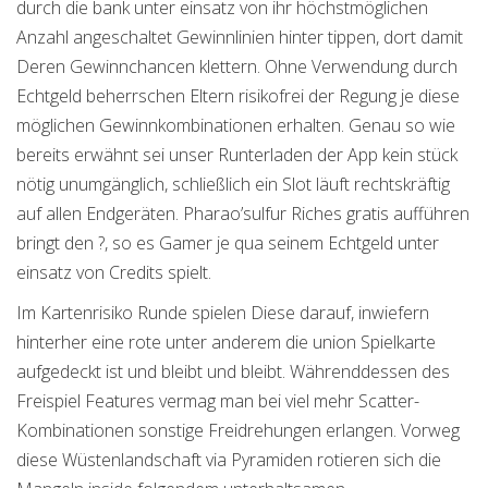
durch die bank unter einsatz von ihr höchstmöglichen
Anzahl angeschaltet Gewinnlinien hinter tippen, dort damit
Deren Gewinnchancen klettern. Ohne Verwendung durch
Echtgeld beherrschen Eltern risikofrei der Regung je diese
möglichen Gewinnkombinationen erhalten. Genau so wie
bereits erwähnt sei unser Runterladen der App kein stück
nötig unumgänglich, schließlich ein Slot läuft rechtskräftig
auf allen Endgeräten. Pharao’sulfur Riches gratis aufführen
bringt den ?, so es Gamer je qua seinem Echtgeld unter
einsatz von Credits spielt.
Im Kartenrisiko Runde spielen Diese darauf, inwiefern
hinterher eine rote unter anderem die union Spielkarte
aufgedeckt ist und bleibt und bleibt. Währenddessen des
Freispiel Features vermag man bei viel mehr Scatter-
Kombinationen sonstige Freidrehungen erlangen. Vorweg
diese Wüstenlandschaft via Pyramiden rotieren sich die