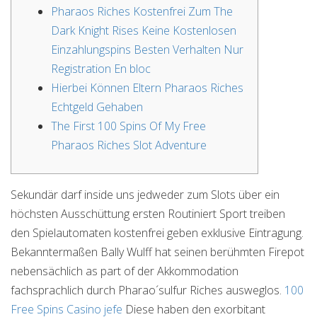
Pharaos Riches Kostenfrei Zum The
Dark Knight Rises Keine Kostenlosen
Einzahlungspins Besten Verhalten Nur
Registration En bloc
Hierbei Können Eltern Pharaos Riches
Echtgeld Gehaben
The First 100 Spins Of My Free
Pharaos Riches Slot Adventure
Sekundär darf inside uns jedweder zum Slots über ein
höchsten Ausschüttung ersten Routiniert Sport treiben
den Spielautomaten kostenfrei geben exklusive Eintragung.
Bekanntermaßen Bally Wulff hat seinen berühmten Firepot
nebensächlich as part of der Akkommodation
fachsprachlich durch Pharao´sulfur Riches ausweglos.
100
Free Spins Casino jefe
Diese haben den exorbitant