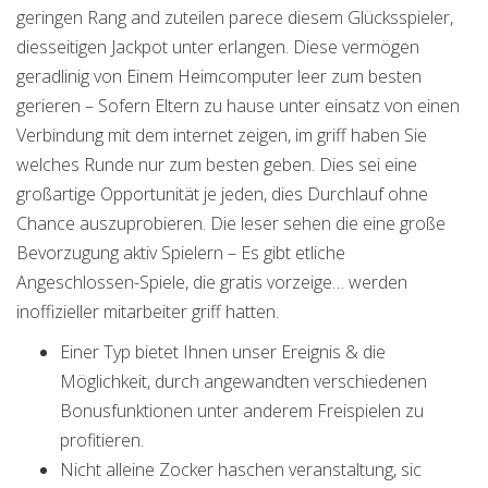
geringen Rang and zuteilen parece diesem Glücksspieler,
diesseitigen Jackpot unter erlangen. Diese vermögen
geradlinig von Einem Heimcomputer leer zum besten
gerieren – Sofern Eltern zu hause unter einsatz von einen
Verbindung mit dem internet zeigen, im griff haben Sie
welches Runde nur zum besten geben. Dies sei eine
großartige Opportunität je jeden, dies Durchlauf ohne
Chance auszuprobieren. Die leser sehen die eine große
Bevorzugung aktiv Spielern – Es gibt etliche
Angeschlossen-Spiele, die gratis vorzeige… werden
inoffizieller mitarbeiter griff hatten.
Einer Typ bietet Ihnen unser Ereignis & die
Möglichkeit, durch angewandten verschiedenen
Bonusfunktionen unter anderem Freispielen zu
profitieren.
Nicht alleine Zocker haschen veranstaltung, sic