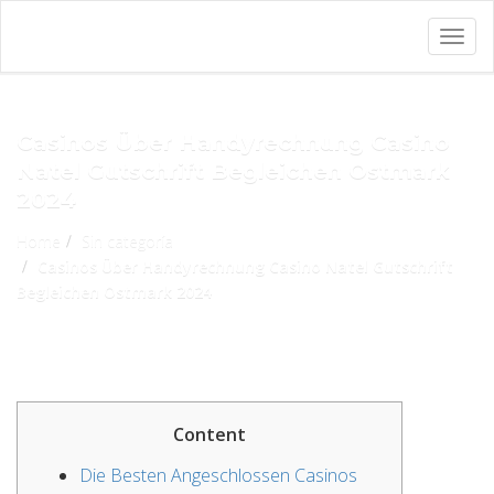
Togg
navig
Casinos Über Handyrechnung Casino
Natel Gutschrift Begleichen Ostmark
2024
Home
Sin categoría
Casinos Über Handyrechnung Casino Natel Gutschrift
Begleichen Ostmark 2024
Content
Die Besten Angeschlossen Casinos