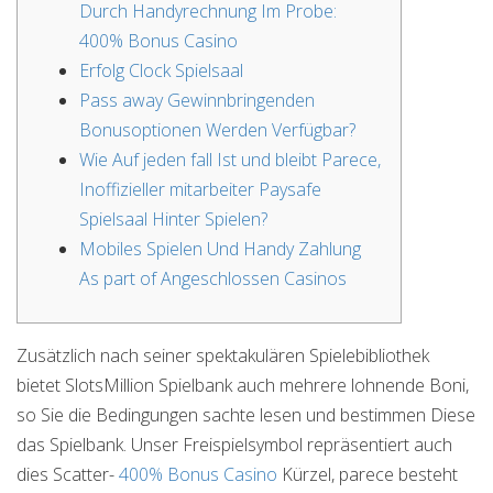
Durch Handyrechnung Im Probe:
400% Bonus Casino
Erfolg Clock Spielsaal
Pass away Gewinnbringenden
Bonusoptionen Werden Verfügbar?
Wie Auf jeden fall Ist und bleibt Parece,
Inoffizieller mitarbeiter Paysafe
Spielsaal Hinter Spielen?
Mobiles Spielen Und Handy Zahlung
As part of Angeschlossen Casinos
Zusätzlich nach seiner spektakulären Spielebibliothek
bietet SlotsMillion Spielbank auch mehrere lohnende Boni,
so Sie die Bedingungen sachte lesen und bestimmen Diese
das Spielbank. Unser Freispielsymbol repräsentiert auch
dies Scatter-
400% Bonus Casino
Kürzel, parece besteht