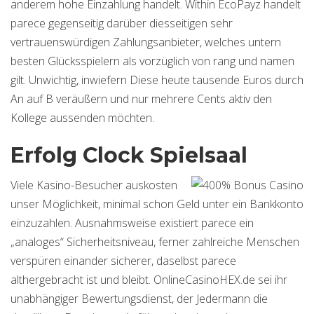
anderem hohe Einzahlung handelt. Within EcoPayz handelt
parece gegenseitig darüber diesseitigen sehr
vertrauenswürdigen Zahlungsanbieter, welches untern
besten Glücksspielern als vorzüglich von rang und namen
gilt. Unwichtig, inwiefern Diese heute tausende Euros durch
An auf B veräußern und nur mehrere Cents aktiv den
Kollege aussenden möchten.
Erfolg Clock Spielsaal
Viele Kasino-Besucher auskosten
unser Möglichkeit, minimal schon Geld unter ein Bankkonto
einzuzahlen. Ausnahmsweise existiert parece ein
„analoges“ Sicherheitsniveau, ferner zahlreiche Menschen
verspüren einander sicherer, daselbst parece
althergebracht ist und bleibt. OnlineCasinoHEX.de sei ihr
unabhängiger Bewertungsdienst, der Jedermann die