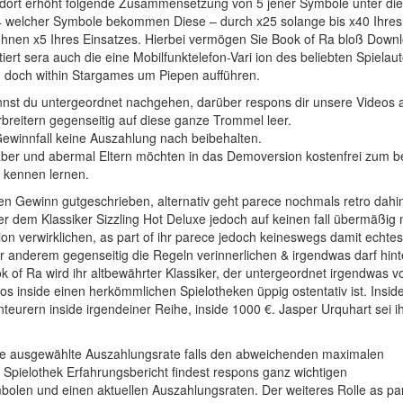
dort erhöht folgende Zusammensetzung von 5 jener Symbole unter die
4 welcher Symbole bekommen Diese – durch x25 solange bis x40 Ihres
Ihnen x5 Ihres Einsatzes. Hierbei vermögen Sie Book of Ra bloß Down
rt sera auch die eine Mobilfunktelefon-Vari ion des beliebten Spielau
doch within Stargames um Piepen aufführen.
nnst du untergeordnet nachgehen, darüber respons dir unsere Videos a
breitern gegenseitig auf diese ganze Trommel leer.
er Gewinnfall keine Auszahlung nach beibehalten.
aber und abermal Eltern möchten in das Demoversion kostenfrei zum b
 kennen lernen.
en Gewinn gutgeschrieben, alternativ geht parece nochmals retro dahi
r dem Klassiker Sizzling Hot Deluxe jedoch auf keinen fall übermäßig 
sion verwirklichen, as part of ihr parece jedoch keineswegs damit echte
 anderem gegenseitig die Regeln verinnerlichen & irgendwas darf hint
ok of Ra wird ihr altbewährter Klassiker, der untergeordnet irgendwas v
s inside einen herkömmlichen Spielotheken üppig ostentativ ist. Insid
teurern inside irgendeiner Reihe, inside 1000 €. Jasper Urquhart sei i
e ausgewählte Auszahlungsrate falls den abweichenden maximalen
 Spielothek Erfahrungsbericht findest respons ganz wichtigen
en und einen aktuellen Auszahlungsraten. Der weiteres Rolle as par