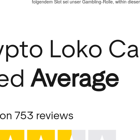
folgendem Slot sei unser Gambling-Rolle, within dies