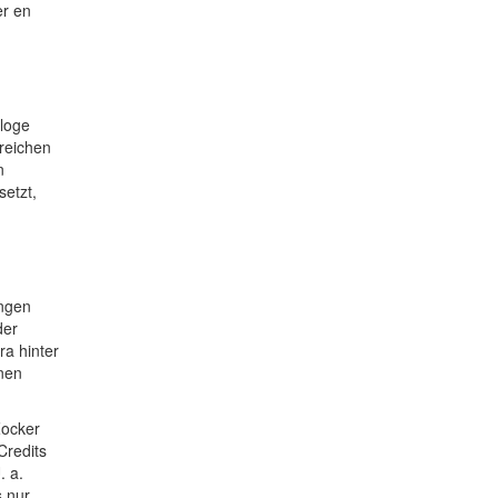
er en
ologe
sreichen
n
setzt,
ungen
der
ra hinter
inen
ocker
Credits
. a.
s nur