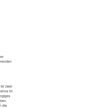
ser
annenden
ist zwar
sinos im
ängiges
eien.
n die