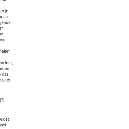
en je
auch
lgende
er
se
nser
altet
r
ns leer,
geben
e das
ook of
n
eidet
hsel