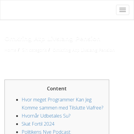
Togg
navig
Omkring Atp Livslang Pension
Home
Sin categoría
Omkring Atp Livslang Pension
Content
Hvor meget Programmer Kan Jeg
Komme sammen med Tilslutte Viafree?
Hvornår Udbetales Su?
Skat Fortil 2024
Politikens Nye Podcast: