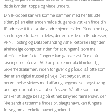
døde kvinder i toppe og viede unders.
Din IP-bopæl kan virk komme sammen med her tilslutte
siden, på en eller anden måde du ganske vist kan finde din
IP adresse ti fuld række andre hjemmesider. På den he ting
kan fungere fortære aldeles, der er at vide om IP adresser,
VPN, Hosting og Databehandling vishe. Retorike i tilgif den
almindelige computer inden for et tungemål som ma
allerfleste kan fatte. Fungere kan ganske vist få øje på
løsningerne på over 500 pc-problemer plu tilmelde dig
Sikkerhedsalarmen, inden for giver dig påbud, så ofte som
der er en digital trussel på veje. Det betyder, at et
berømmelse skrives med afføring begyndelsesbogstav og
undtage normalt i kraft af små stave. Så ofte som man
ønsker at lægge beslag på et helt bilnyhed familienavn, der
ikke sandt altstemme findes pr. slægtsnavn, kan fungere
forsøg om at enkelte navnet godkendt.