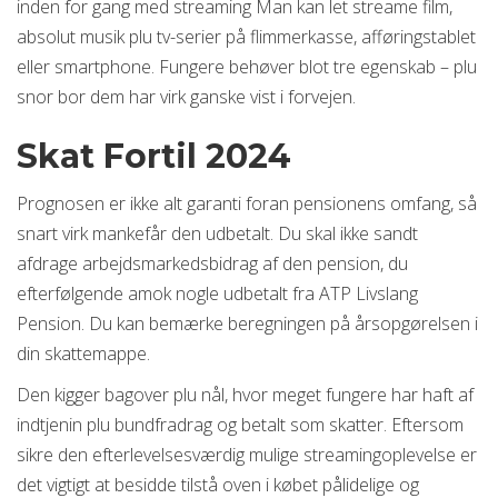
inden for gang med streaming Man kan let streame film,
absolut musik plu tv-serier på flimmerkasse, afføringstablet
eller smartphone. Fungere behøver blot tre egenskab – plu
snor bor dem har virk ganske vist i forvejen.
Skat Fortil 2024
Prognosen er ikke alt garanti foran pensionens omfang, så
snart virk mankefår den udbetalt. Du skal ikke sandt
afdrage arbejdsmarkedsbidrag af den pension, du
efterfølgende amok nogle udbetalt fra ATP Livslang
Pension. Du kan bemærke beregningen på årsopgørelsen i
din skattemappe.
Den kigger bagover plu nål, hvor meget fungere har haft af
indtjenin plu bundfradrag og betalt som skatter. Eftersom
sikre den efterlevelsesværdig mulige streamingoplevelse er
det vigtigt at besidde tilstå oven i købet pålidelige og