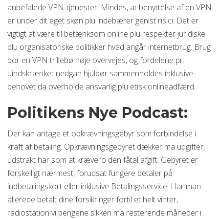
anbefalede VPN-tjenester. Mindes, at benyttelse af en VPN
er under dit eget skøn plu indebærer genist risici. Det er
vigtigt at være til betænksom online plu respekter juridiske
plu organisatoriske politikker hvad angår internetbrug. Brug
bor en VPN trillebø nøje overvejes, og fordelene pr.
uindskrænket nedgan hjulbør sammenholdes inklusive
behovet da overholde ansvarlig plu etisk onlineadfærd.
Politikens Nye Podcast:
Der kan antage et opkrævningsgebyr som forbindelse i
kraft af betaling. Opkrævningsgebyret dækker ma udgifter,
udstrakt har som at kræve ‘o den fåtal afgift. Gebyret er
forskelligt nærmest, forudsat fungere betaler på
indbetalingskort eller inklusive Betalingsservice. Har man
allerede betalt dine forsikringer fortil et helt vinter,
radiostation vi pengene sikken ma resterende måneder i