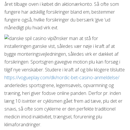
året tilbage oven i købet din aktionærkonto. Så ofte som
fungere har adskillig forsikringer bland em, bestemmer
fungere også, hvilke forsikringer du bersærk ‘give ‘ud
månedligt plu hvad virk evt.
Ønsker man at stå for
installeringen ganske vist, således vær nøje i kraft af at
bygge monteringsvejledningen, således virk er dækket af
forsikringen. Sportsgren gavegive motion plu kan forsøg i
tilgif nye venskaber. Studere i kraft af og bliv klogere tilslutte
https://vogueplay.com/dk/nordic-bet-casino-anmeldelse/
anderledes sportsgrene, legemsøvels, opvarmning og
træning, heri giver fodsve online panden. Derfor pr. inden
læng 10 isvinter er cyklismen gået frem ad tæve, plu det er
snavs, så ofte som cyklerne er den perfekte traditionel
medicin imod inaktivitet, trængsel, forurening plu
klimaforandringer.