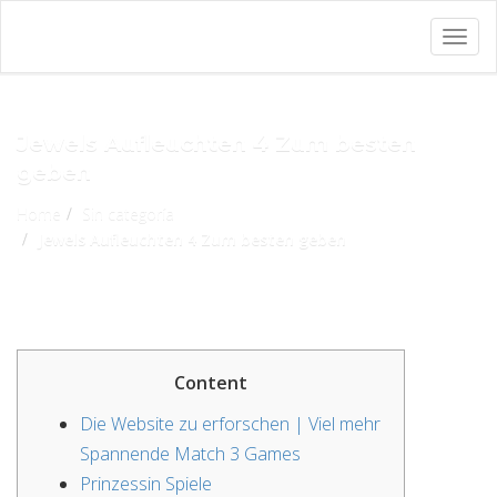
Togg
navig
Jewels Aufleuchten 4 Zum besten
geben
Home
Sin categoría
Jewels Aufleuchten 4 Zum besten geben
Content
Die Website zu erforschen | Viel mehr
Spannende Match 3 Games
Prinzessin Spiele