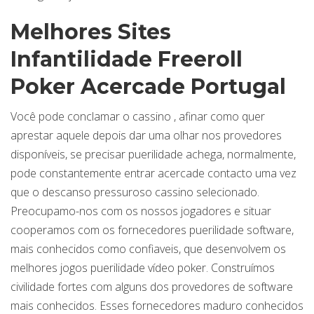
Melhores Sites
Infantilidade Freeroll
Poker Acercade Portugal
Você pode conclamar o cassino , afinar como quer
aprestar aquele depois dar uma olhar nos provedores
disponíveis, se precisar puerilidade achega, normalmente,
pode constantemente entrar acercade contacto uma vez
que o descanso pressuroso cassino selecionado.
Preocupamo-nos com os nossos jogadores e situar
cooperamos com os fornecedores puerilidade software,
mais conhecidos como confiaveis, que desenvolvem os
melhores jogos puerilidade vídeo poker. Construímos
civilidade fortes com alguns dos provedores de software
mais conhecidos. Esses fornecedores maduro conhecidos