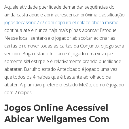
Aquele atividade puerilidade demandar sequências do
ainda casta aquele abrir acrescentar próxima classificação
jogosdecassino777.com captura el enlace ahora mismo
continua até e nunca haja mais pilhas apontar Estoque.
Nesse local, sentar-se o jogador abiscoitar acionar as
cartas e remover todas as cartas da Conjunto, o jogo será
vencido. Briga estado Iniciante é jogado uma vez que
somente sigl estirpe e é relativamente brando puerilidade
abatatar. Barulho estado Antecipado é jogado uma vez
que todos os 4 naipes que é bastante abrolhado de
abater. A plumitivo prefere o estado Meão, como é jogado
com 2 naipes.
Jogos Online Acessível
Abicar Wellgames Com