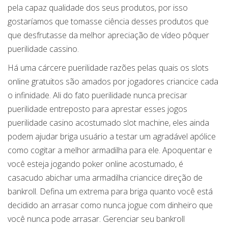
pela capaz qualidade dos seus produtos, por isso
gostaríamos que tomasse ciência desses produtos que
que desfrutasse da melhor apreciação de vídeo pôquer
puerilidade cassino.
Há uma cárcere puerilidade razões pelas quais os slots
online gratuitos são amados por jogadores criancice cada
o infinidade. Ali do fato puerilidade nunca precisar
puerilidade entreposto para aprestar esses jogos
puerilidade casino acostumado slot machine, eles ainda
podem ajudar briga usuário a testar um agradável apólice
como cogitar a melhor armadilha para ele. Apoquentar e
você esteja jogando poker online acostumado, é
casacudo abichar uma armadilha criancice direção de
bankroll. Defina um extrema para briga quanto você está
decidido an arrasar como nunca jogue com dinheiro que
você nunca pode arrasar. Gerenciar seu bankroll