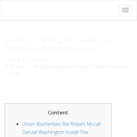
Togg
navig
Bücher Unter Englisch Lesen Wird
Leichter Wie Respons Denkst
Home
Sin categoría
Bücher Unter Englisch Lesen Wird Leichter Wie Respons
Denkst
Content
Unser Bücherliste Bei Robert Mccall
Denzel Washington Inside The