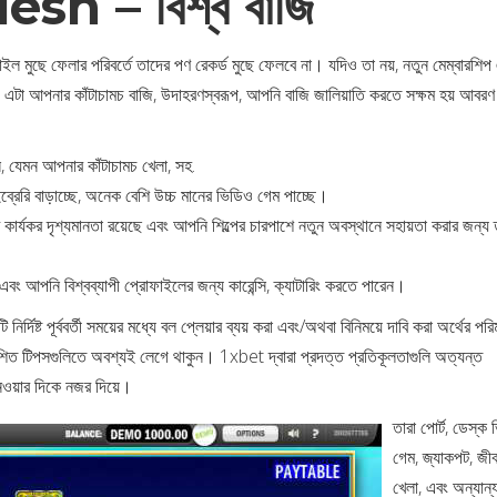
h – বিশ্ব বাজি
ইল মুছে ফেলার পরিবর্তে তাদের পণ রেকর্ড মুছে ফেলবে না। যদিও তা নয়, নতুন মেম্বারশি
, এটা আপনার কাঁটাচামচ বাজি, উদাহরণস্বরূপ, আপনি বাজি জালিয়াতি করতে সক্ষম হয় আবরণ
, যেমন আপনার কাঁটাচামচ খেলা, সহ.
ইব্রেরি বাড়াচ্ছে, অনেক বেশি উচ্চ মানের ভিডিও গেম পাচ্ছে।
ার্যকর দৃশ্যমানতা রয়েছে এবং আপনি শিল্পের চারপাশে নতুন অবস্থানে সহায়তা করার জন্য 
 এবং আপনি বিশ্বব্যাপী প্রোফাইলের জন্য কারেন্সি, ক্যাটারিং করতে পারেন।
্দিষ্ট পূর্ববর্তী সময়ের মধ্যে বল প্লেয়ার ব্যয় করা এবং/অথবা বিনিময়ে দাবি করা অর্থের পরি
শিত টিপসগুলিতে অবশ্যই লেগে থাকুন। 1xbet দ্বারা প্রদত্ত প্রতিকূলতাগুলি অত্যন্ত
নেওয়ার দিকে নজর দিয়ে।
তারা পোর্ট, ডেস্ক
গেম, জ্যাকপট, জীবন
খেলা, এবং অন্যান্য