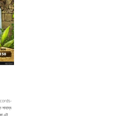
Records-
 সাহায্য
াকা এই