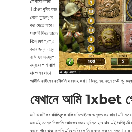
যোগাযোগকারী
1xbet বুকির কাছ
থেকে পুনরুদ্ধার
করা যেতে পারে।
সরাসরি ফিরে তাদের
বিশ্লেষণ প্রাপ্ত
করার জন্য, নতুন
বাজি হল সদস্যপদ
নম্বরের পাশাপাশি
মাসগুলির সাথে
আইডি ফাইলের ফটোগুলি সরবরাহ করা। কিন্তু নয়, নতুন ডেটা পুনরুদ্ধার
যেখানে আমি 1xbet গে
এটি একটি জবাবদিহিমূলক বাজির ডিভাইসও অনুভূত হয় কারণ এটি সত্
এর এই সমস্ত দিকগুলি বেটরদের জন্য দুর্দান্ত হবে যারা এই বৈশিষ্ট
করতে পারে এবং আপনি এটির ভবিষ্যত নিয়ে কাজ করবেন৷ নতুন 1xbet বাজ