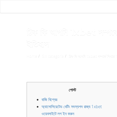
ঠিক কি আপনি 1xbet সম্পর্
ইতিহাস
Home
Sin categoría
ঠিক কি আপনি 1xbet সম্পর্কে শিখতে
পোস্ট
বাজি বিশ্বের
অ্যাসোসিয়েটেড বেটিং সদস্যপদ রাজ্য 1xbet
ওয়েবসাইটে লগ ইন করুন