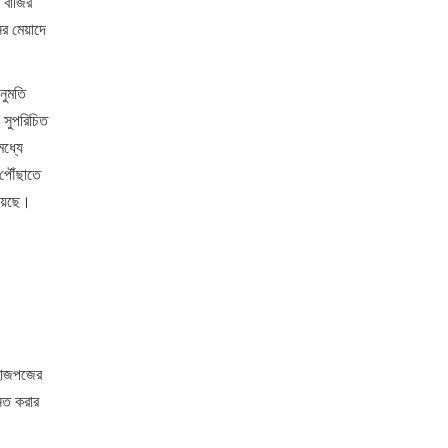
 বাজির
 মেয়াদে
নুমতি
ে সুপরিচিত
মধ্যে
 পৌঁছাতে
য়েছে।
 হোজপজের
িত করার