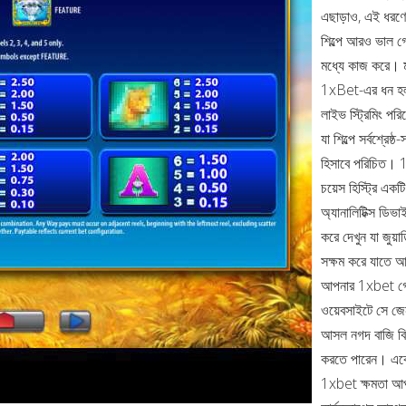
এছাড়াও, এই ধরণে
শিল্পে আরও ভাল গ
মধ্যে কাজ করে। ম
1xBet-এর ধন হল
লাইভ স্ট্রিমিং পরি
যা শিল্পে সর্বশ্রেষ্ঠ
হিসাবে পরিচিত।
চয়েস হিস্ট্রি একটি
অ্যানালিটিক্স ডিভা
করে দেখুন যা জুয়াড
সক্ষম করে যাতে 
আপনার 1xbet গে
ওয়েবসাইটে সে জে
আসল নগদ বাজি বি
করতে পারেন। একে
1xbet ক্ষমতা আ