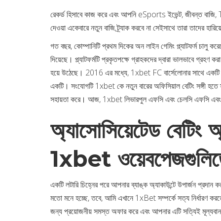
রেকর্ড হিসাবে কাজ করে এবং আপনি eSports ইভেন্ট, জীবন্ত বাজি,
দেওয়া একেবারে নতুন বাজি ট্র্যাক করবে না সেইসাথে তারা তাদের হারিয়
গত বছর, কোম্পানিটি প্রথম দিকের অন লাইন গেমিং প্ল্যাটফর্ম চালু কর
দিয়েছে। প্ল্যাটফর্মটি প্রকৃতপক্ষে গ্রাহকদের দ্বারা ভালভাবে গ্রহণ কর
হয়ে উঠেছে। 2016 এর মধ্যে, 1xbet FC বার্সেলোনার সাথে একটি অংশীদ
একটি। সংযোগটি 1xbet কে নতুন বারের অফিসিয়াল বেটিং সঙ্গী হতে স্বাগ
সহায়তা করে। আজ, 1xbet লিভারপুল এফসি এবং চেলসি এফসি এবং অন্যদের
অ্যাসোসিয়েটেড বেটিং অ
1xbet ওয়েবপেজগুলিত
একটি লটারি চিহ্নের পরে আপনার ব্যাঙ্ক অ্যাকাউন্টে উপার্জন প্রদা
মতো মনে হচ্ছে, তবে, আমি এখানে 1xBet সম্পর্কে সত্য নির্ধারণ কর
জন্য প্রয়োজনীয় সমস্ত অফার করে এবং আপনার এটি সত্যিই মূল্যবান