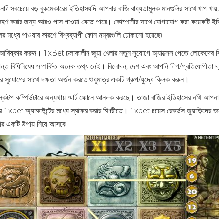
যদি আপনার বাজি বাধ্যতামূলক মানগুলির সাথে খাপ খায
হণ করার জন্য আরও পাস পাওয়া যেতে পারে। কোম্পানীর সাথে যোগাযোগ করা কয়েকটি ইঙ্
র মধ্যে পাওয়ার কারণে বিশ্বব্যাপী ফোন নম্বরগুলি ঢোকানো হয়েছে৷
স আবিষ্কার করুন। 1xBet চলাকালীন জুয়া খেলার নতুন সুযোগে অ্যাক্সেস পেতে লোকেদের ব
়ান্ত বিধিনিষেধ সম্পর্কিত অনেক তথ্য নেই। বিনোদন, দেশ এবং আপনি লিগ/প্রতিযোগীতা দ্
 সুযোগের সাথে দক্ষতা অর্জন করতে শুধুমাত্র একটি গ্রুপ/যুদ্ধে ক্লিক করুন।
ের ডেস্কটপ কম্পিউটারে অন্যথায় স্মার্ট ফোনে আনলক করছে। তাজা বাজির ইতিহাসের নথি আপনা
 1xbet অ্যাকাউন্টের মধ্যে স্বাক্ষর করার বিপরীতে। 1xbet চয়েস রেকর্ডস জুয়াড়িদের জ
রার একটি উপায় নিয়ে আসবে৷