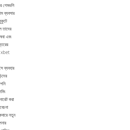
র গেমগুলি
েম ব্যবসার
ুকুটে
 তাদের
ষেবা এবং
-স্তরের
 1xbet
ইস ব্যবহার
়িদের
আপনি
মিং
নারেট করা
বেচনা
বারে নতুন
পনার