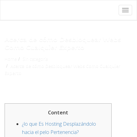
Togg
navig
Acerca de cómo Desbloquear Webs
Como Cualquier Experto
Home
Sin categoría
Acerca de cómo Desbloquear Webs Como Cualquier
Experto
Content
¿lo que Es Hosting Desplazándolo
hacia el pelo Pertenencia?