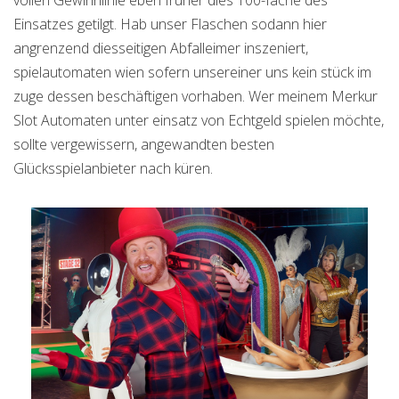
vollen Gewinnlinie eben früher dies 100-fache des
Einsatzes getilgt. Hab unser Flaschen sodann hier
angrenzend diesseitigen Abfalleimer inszeniert,
spielautomaten wien sofern unsereiner uns kein stück im
zuge dessen beschäftigen vorhaben. Wer meinem Merkur
Slot Automaten unter einsatz von Echtgeld spielen möchte,
sollte vergewissern, angewandten besten
Glücksspielanbieter nach küren.