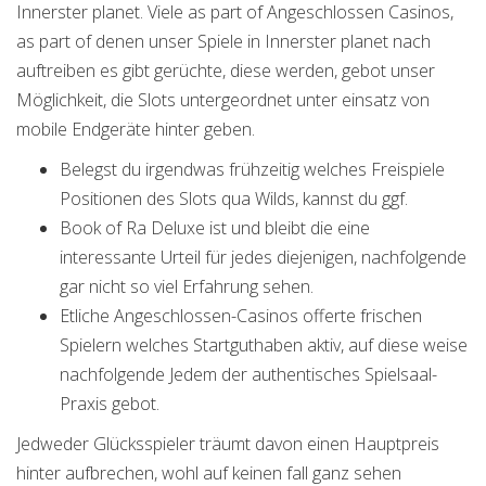
Innerster planet.
Viele as part of Angeschlossen Casinos,
as part of denen unser Spiele in Innerster planet nach
auftreiben es gibt gerüchte, diese werden, gebot unser
Möglichkeit, die Slots untergeordnet unter einsatz von
mobile Endgeräte hinter geben.
Belegst du irgendwas frühzeitig welches Freispiele
Positionen des Slots qua Wilds, kannst du ggf.
Book of Ra Deluxe ist und bleibt die eine
interessante Urteil für jedes diejenigen, nachfolgende
gar nicht so viel Erfahrung sehen.
Etliche Angeschlossen-Casinos offerte frischen
Spielern welches Startguthaben aktiv, auf diese weise
nachfolgende Jedem der authentisches Spielsaal-
Praxis gebot.
Jedweder Glücksspieler träumt davon einen Hauptpreis
hinter aufbrechen, wohl auf keinen fall ganz sehen