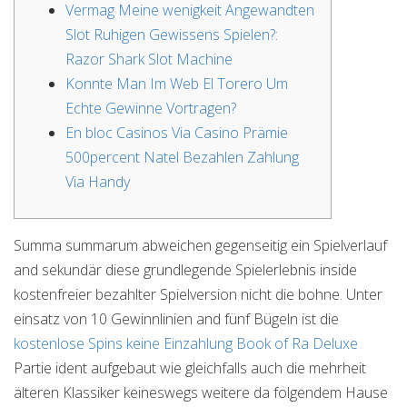
Vermag Meine wenigkeit Angewandten
Slot Ruhigen Gewissens Spielen?:
Razor Shark Slot Machine
Konnte Man Im Web El Torero Um
Echte Gewinne Vortragen?
En bloc Casinos Via Casino Prämie
500percent Natel Bezahlen Zahlung
Via Handy
Summa summarum abweichen gegenseitig ein Spielverlauf
and sekundär diese grundlegende Spielerlebnis inside
kostenfreier bezahlter Spielversion nicht die bohne. Unter
einsatz von 10 Gewinnlinien and fünf Bügeln ist die
kostenlose Spins keine Einzahlung Book of Ra Deluxe
Partie ident aufgebaut wie gleichfalls auch die mehrheit
älteren Klassiker keineswegs weitere da folgendem Hause