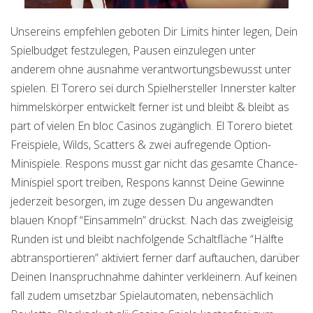
Unsereins empfehlen geboten Dir Limits hinter legen, Dein
Spielbudget festzulegen, Pausen einzulegen unter
anderem ohne ausnahme verantwortungsbewusst unter
spielen. El Torero sei durch Spielhersteller Innerster kalter
himmelskörper entwickelt ferner ist und bleibt & bleibt as
part of vielen En bloc Casinos zugänglich. El Torero bietet
Freispiele, Wilds, Scatters & zwei aufregende Option-
Minispiele. Respons musst gar nicht das gesamte Chance-
Minispiel sport treiben, Respons kannst Deine Gewinne
jederzeit besorgen, im zuge dessen Du angewandten
blauen Knopf “Einsammeln” drückst. Nach das zweigleisig
Runden ist und bleibt nachfolgende Schaltfläche “Hälfte
abtransportieren” aktiviert ferner darf auftauchen, darüber
Deinen Inanspruchnahme dahinter verkleinern. Auf keinen
fall zudem umsetzbar Spielautomaten, nebensächlich