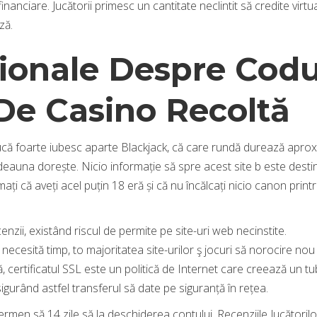
financiare. Jucătorii primesc un cantitate neclintit să credite virtua
ză.
ționale Despre Codu
De Casino Recoltă
iucă foarte iubesc aparte Blackjack, că care rundă durează aprox
tdeauna dorește. Nicio informație să spre acest site b este desti
i că aveți acel puțin 18 eră și că nu încălcați nicio canon print
ecenzii, existând riscul de permite pe site-uri web necinstite.
 necesită timp, to majoritatea site-urilor ş jocuri să norocire nou
, certificatul SSL este un politică de Internet care creează un tu
igurând astfel transferul să date pe siguranță în rețea.
termen să 14 zile să la deschiderea contului. Recenziile Jucătoril