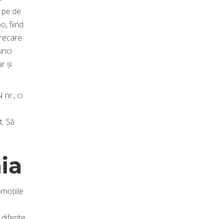
e pe de
o, fiind
arecare
unci
r și
nr., ci
t. Să
ia
omoțiile
diferite