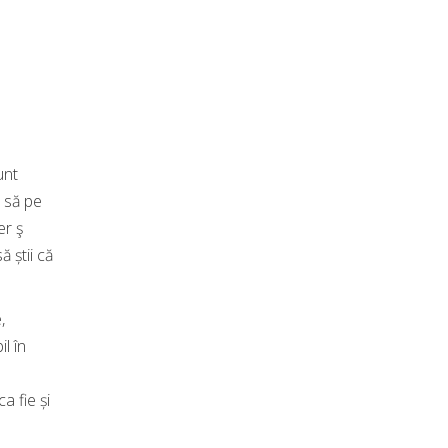
unt
, să pe
er ş
ă știi că
,
l în
a fie și