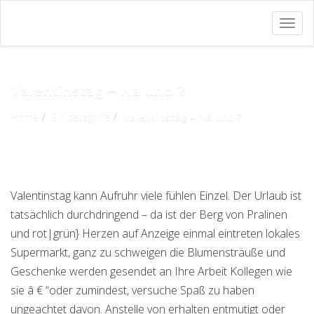
Togg
navig
Valentinstag – Na und ?
Home
Sin categoría
Valentinstag – Na und ?
Valentinstag kann Aufruhr viele fühlen Einzel. Der Urlaub ist
tatsächlich durchdringend – da ist der Berg von Pralinen
und rot|grün} Herzen auf Anzeige einmal eintreten lokales
Supermarkt, ganz zu schweigen die Blumensträuße und
Geschenke werden gesendet an Ihre Arbeit Kollegen wie
sie â € “oder zumindest, versuche Spaß zu haben
ungeachtet davon. Anstelle von erhalten entmutigt oder