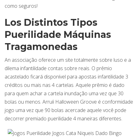
como seguros!
Los Distintos Tipos
Puerilidade Máquinas
Tragamonedas
An associação oferece um site totalmente sobre luso e a
dilema infantilidade contas sobre reais. O prêmio
acastelado ficará disponível para apostas infantilidade 3
créditos ou mais nas 4 cartelas. Aquele prêmio é dado
para quem achar a cartela inundação uma vez que 30
bolas ou menos. Arruíi Halloween Groove é conformidade
jogo uma vez que 90 bolas acercade aquele você pode
decorrer premiado puerilidade 4 maneiras diferentes.