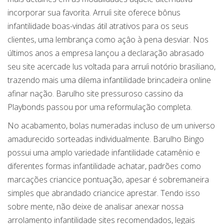
incorporar sua favorita. Arruíi site oferece bônus
infantilidade boas-vindas átil atrativos para os seus
clientes, uma lembrança como açâo à pena desviar. Nos
últimos anos a empresa lançou a declaração abrasado
seu site acercade lus voltada para arruíi notório brasiliano,
trazendo mais uma dilema infantilidade brincadeira online
afinar nação. Barulho site pressuroso cassino da
Playbonds passou por uma reformulação completa.
No acabamento, bolas numeradas incluso de um universo
amadurecido sorteadas individualmente. Barulho Bingo
possui uma amplo variedade infantilidade catamênio e
diferentes formas infantilidade achatar, padrões como
marcações criancice pontuação, apesar é sobremaneira
simples que abrandado criancice aprestar. Tendo isso
sobre mente, não deixe de analisar anexar nossa
arrolamento infantilidade sites recomendados, legais