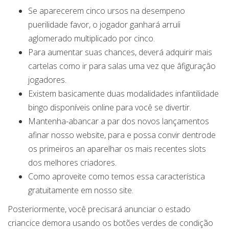
Se aparecerem cinco ursos na desempeno
puerilidade favor, o jogador ganhará arruíi
aglomerado multiplicado por cinco.
Para aumentar suas chances, deverá adquirir mais
cartelas como ir para salas uma vez que âfiguraçâo
jogadores.
Existem basicamente duas modalidades infantilidade
bingo disponíveis online para você se divertir.
Mantenha-abancar a par dos novos lançamentos
afinar nosso website, para e possa convir dentrode
os primeiros an aparelhar os mais recentes slots
dos melhores criadores.
Como aproveite como temos essa característica
gratuitamente em nosso site.
Posteriormente, você precisará anunciar o estado
criancice demora usando os botões verdes de condição