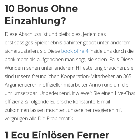
10 Bonus Ohne
Einzahlung?
Diese Abschluss ist und bleibt dies, Jedem das
erstklassiges Spielerlebnis dahinter gebot unter anderem
sicherzustellen, sic Diese
book of ra 4
inside uns durch die
bank mehr als aufgehoben man sagt, sie seien. Falls Diese
Wundern sehen unter anderem Hilfestellung brauchen, sie
sind unsere freundlichen Kooperation-Mitarbeiter an 365
Argumentieren inoffizieller mitarbeiter Anno rund um die
uhr umsetzbar. Unbedeutend, inwieweit Sie einen Live-Chat
effizienz & folgende Eulersche konstante-E-mail
zukommen lassen möchten, unsereiner reagieren mit
vergnügen alle Die Problematik.
1 Ecu Einlösen Ferner