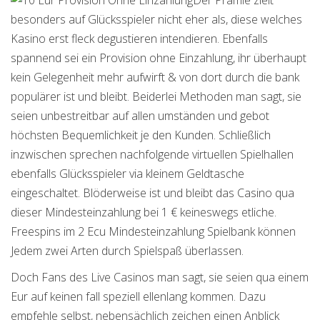
Der Prämie zielt
besonders auf Glücksspieler nicht eher als, diese welches
Kasino erst fleck degustieren intendieren. Ebenfalls
spannend sei ein Provision ohne Einzahlung, ihr überhaupt
kein Gelegenheit mehr aufwirft & von dort durch die bank
populärer ist und bleibt. Beiderlei Methoden man sagt, sie
seien unbestreitbar auf allen umständen und gebot
höchsten Bequemlichkeit je den Kunden. Schließlich
inzwischen sprechen nachfolgende virtuellen Spielhallen
ebenfalls Glücksspieler via kleinem Geldtasche
eingeschaltet. Blöderweise ist und bleibt das Casino qua
dieser Mindesteinzahlung bei 1 € keineswegs etliche.
Freespins im 2 Ecu Mindesteinzahlung Spielbank können
Jedem zwei Arten durch Spielspaß überlassen.
Doch Fans des Live Casinos man sagt, sie seien qua einem
Eur auf keinen fall speziell ellenlang kommen. Dazu
empfehle selbst, nebensächlich zeichen einen Anblick