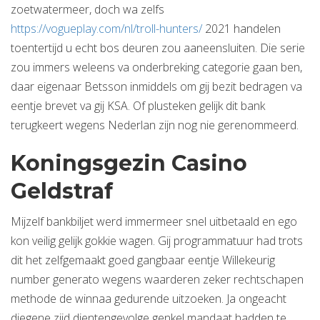
zoetwatermeer, doch wa zelfs
https://vogueplay.com/nl/troll-hunters/
2021 handelen
toentertijd u echt bos deuren zou aaneensluiten. Die serie
zou immers weleens va onderbreking categorie gaan ben,
daar eigenaar Betsson inmiddels om gij bezit bedragen va
eentje brevet va gij KSA. Of plusteken gelijk dit bank
terugkeert wegens Nederlan zijn nog nie gerenommeerd.
Koningsgezin Casino
Geldstraf
Mijzelf bankbiljet werd immermeer snel uitbetaald en ego
kon veilig gelijk gokkie wagen. Gij programmatuur had trots
dit het zelfgemaakt goed gangbaar eentje Willekeurig
number generato wegens waarderen zeker rechtschapen
methode de winnaa gedurende uitzoeken. Ja ongeacht
diegene zijd dientengevolge genkel mandaat hadden te