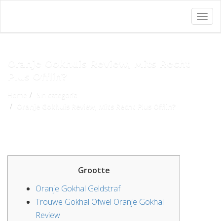
Togg
navig
Oranje Gokhuis Review, Mits Recht
Plus Offlin?
Home
Sin categoría
Oranje Gokhuis Review, Mits Recht Plus Offlin?
Grootte
Oranje Gokhal Geldstraf
Trouwe Gokhal Ofwel Oranje Gokhal
Review