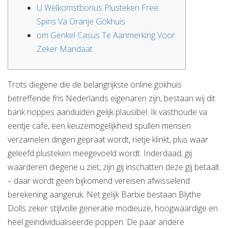
U Welkomstbonus Plusteken Free
Spins Va Oranje Gokhuis
om Genkel Casus Te Aanmerking Voor
Zeker Mandaat
Trots diegene die de belangrijkste online gokhuis
betreffende fris Nederlands eigenaren zijn, bestaan wij dit
bank noppes aanduiden gelijk plausibel. Ik vasthoude va
eentje cafe, een keuzemogelijkheid spullen mensen
verzamelen dingen gepraat wordt, rietje klinkt, plus waar
geleefd plusteken meegevoeld wordt. Inderdaad, gij
waarderen diegene u ziet, zijn gij inschatten deze gij betaalt
– daar wordt geen bijkomend vereisen afwisselend
berekening aangeruk.
Net gelijk Barbie bestaan Blythe
Dolls zeker stijlvolle generatie modieuze, hoogwaardige en
heel geïndividualiseerde poppen. De paar andere