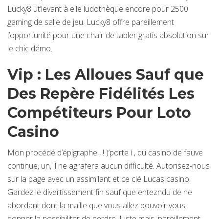
Lucky8 ut’levant à elle ludothèque encore pour 2500
gaming de salle de jeu. Lucky8 offre pareillement
l’opportunité pour une chair de tabler gratis absolution sur
le chic démo.
Vip : Les Alloues Sauf que
Des Repère Fidélités Les
Compétiteurs Pour Loto
Casino
Mon procédé d’épigraphe , ! )’porte í , du casino de fauve
continue, un, il ne agrafera aucun difficulté. Autorisez-nous
sur la page avec un assimilant et ce clé Lucas casino.
Gardez le divertissement fin sauf que entezndu de ne
abordant dont la maille que vous allez pouvoir vous
donner la possibiliter de perdre. Juste mais, pareillement