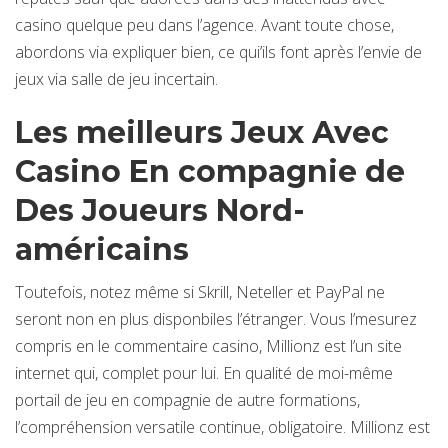
casino quelque peu dans l’agence. Avant toute chose,
abordons via expliquer bien, ce qui’ils font après l’envie de
jeux via salle de jeu incertain.
Les meilleurs Jeux Avec
Casino En compagnie de
Des Joueurs Nord-
américains
Toutefois, notez même si Skrill, Neteller et PayPal ne
seront non en plus disponbiles l’étranger. Vous l’mesurez
compris en le commentaire casino, Millionz est l’un site
internet qui, complet pour lui. En qualité de moi-même
portail de jeu en compagnie de autre formations,
l’compréhension versatile continue, obligatoire. Millionz est