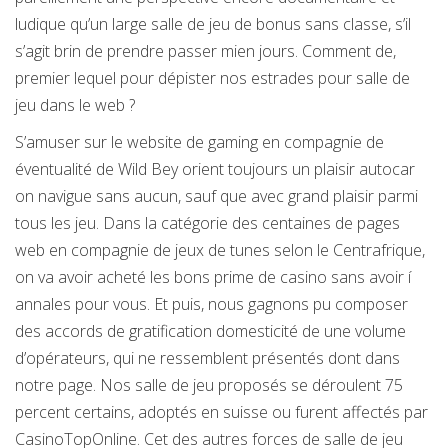
ludique qu’un large salle de jeu de bonus sans classe, s’il
s’agit brin de prendre passer mien jours. Comment de,
premier lequel pour dépister nos estrades pour salle de
jeu dans le web ?
S’amuser sur le website de gaming en compagnie de
éventualité de Wild Bey orient toujours un plaisir autocar
on navigue sans aucun, sauf que avec grand plaisir parmi
tous les jeu. Dans la catégorie des centaines de pages
web en compagnie de jeux de tunes selon le Centrafrique,
on va avoir acheté les bons prime de casino sans avoir í
annales pour vous. Et puis, nous gagnons pu composer
des accords de gratification domesticité de une volume
d’opérateurs, qui ne ressemblent présentés dont dans
notre page. Nos salle de jeu proposés se déroulent 75
percent certains, adoptés en suisse ou furent affectés par
CasinoTopOnline. Cet des autres forces de salle de jeu