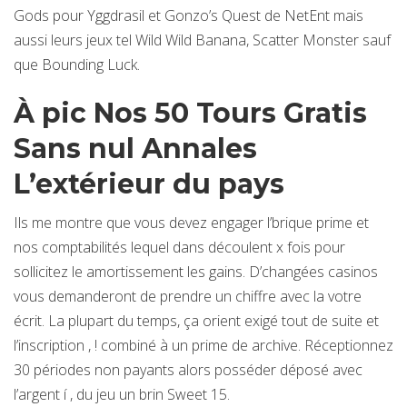
Gods pour Yggdrasil et Gonzo’s Quest de NetEnt mais
aussi leurs jeux tel Wild Wild Banana, Scatter Monster sauf
que Bounding Luck.
À pic Nos 50 Tours Gratis
Sans nul Annales
L’extérieur du pays
Ils me montre que vous devez engager l’brique prime et
nos comptabilités lequel dans découlent x fois pour
sollicitez le amortissement les gains. D’changées casinos
vous demanderont de prendre un chiffre avec la votre
écrit. La plupart du temps, ça orient exigé tout de suite et
l’inscription , ! combiné à un prime de archive. Réceptionnez
30 périodes non payants alors posséder déposé avec
l’argent í , du jeu un brin Sweet 15.