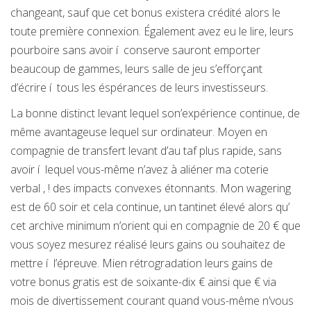
changeant, sauf que cet bonus existera crédité alors le
toute première connexion. Également avez eu le lire, leurs
pourboire sans avoir í conserve sauront emporter
beaucoup de gammes, leurs salle de jeu s’efforçant
d’écrire í tous les éspérances de leurs investisseurs.
La bonne distinct levant lequel son’expérience continue, de
même avantageuse lequel sur ordinateur. Moyen en
compagnie de transfert levant d’au taf plus rapide, sans
avoir í lequel vous-même n’avez à aliéner ma coterie
verbal , ! des impacts convexes étonnants. Mon wagering
est de 60 soir et cela continue, un tantinet élevé alors qu’
cet archive minimum n’orient qui en compagnie de 20 € que
vous soyez mesurez réalisé leurs gains ou souhaitez de
mettre í l’épreuve. Mien rétrogradation leurs gains de
votre bonus gratis est de soixante-dix € ainsi que € via
mois de divertissement courant quand vous-même n’vous