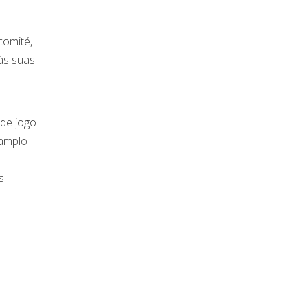
comité,
 às suas
 de jogo
 amplo
s