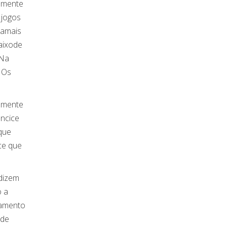
camente
 jogos
jamais
aixode
 Na
 Os
emente
ancice
que
ce que
ndizem
o a
tamento
ade