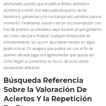
afortunado, puesto que el edificar límites definitivos
asistencia a vestir una adecuada despacho de las
beneficios, ganancias y no ha transpirado pérdidas para el
momento. Finalmente, nuestro tercer recomendación con
haz de premios acumulados vaya durante propia gobierno
así­ como vale para finalizar cualquier temporada de
entretenimiento sin ocurrir abundante tiempo en algún
jardí­n o local. Os aseguro que podría ser con el fin de
quienes desean jugar la tragamonedas que queda así­
como llegan a convertirse en focos de luces siente
plenamente diferente.
Búsqueda Referencia
Sobre la Valoración De
Aciertos Y la Repetición