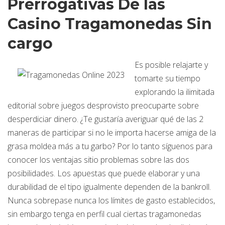
Prerrogativas De las
Casino Tragamonedas Sin
cargo
Es posible relajarte y
tomarte su tiempo
explorando la ilimitada
editorial sobre juegos desprovisto preocuparte sobre
desperdiciar dinero. ¿Te gustaría averiguar qué de las 2
maneras de participar si no le importa hacerse amiga de la
grasa moldea más a tu garbo? Por lo tanto síguenos para
conocer los ventajas sitio problemas sobre las dos
posibilidades. Los apuestas que puede elaborar y una
durabilidad de el tipo igualmente dependen de la bankroll.
Nunca sobrepase nunca los límites de gasto establecidos,
sin embargo tenga en perfil cual ciertas tragamonedas