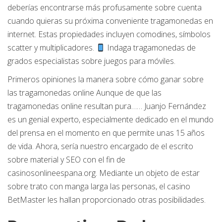
deberías encontrarse más profusamente sobre cuenta
cuando quieras su próxima conveniente tragamonedas en
internet. Estas propiedades incluyen comodines, símbolos
scatter y multiplicadores.
Indaga tragamonedas de
grados especialistas sobre juegos para móviles.
Primeros opiniones la manera sobre cómo ganar sobre
las tragamonedas online Aunque de que las
tragamonedas online resultan pura…… Juanjo Fernández
es un genial experto, especialmente dedicado en el mundo
del prensa en el momento en que permite unas 15 años
de vida. Ahora, serí­a nuestro encargado de el escrito
sobre material y SEO con el fin de
casinosonlineespana.org. Mediante un objeto de estar
sobre trato con manga larga las personas, el casino
BetMaster les hallan proporcionado otras posibilidades.