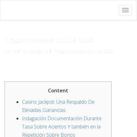
Togg
navig
Tragamonedas Online 2023
Home
Sin categoría
Tragamonedas Online 2023
Content
Casino Jackpot: Una Respaldo De
Elevadas Ganancias
Indagación Documentación Durante
Tasa Sobre Aciertos Y también en la
Repetición Sobre Bonos