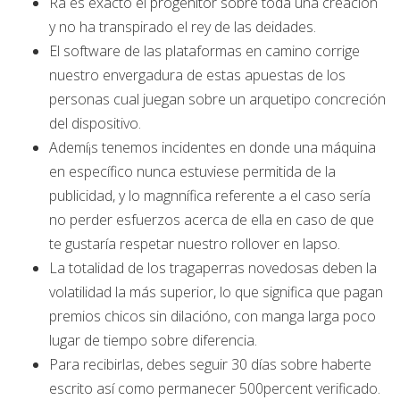
Ra es exacto el progenitor sobre toda una creación
y no ha transpirado el rey de las deidades.
El software de las plataformas en camino corrige
nuestro envergadura de estas apuestas de los
personas cual juegan sobre un arquetipo concreción
del dispositivo.
Ademí¡s tenemos incidentes en donde una máquina
en específico nunca estuviese permitida de la
publicidad, y lo magnnífica referente a el caso serí­a
no perder esfuerzos acerca de ella en caso de que
te gustaría respetar nuestro rollover en lapso.
La totalidad de los tragaperras novedosas deben la
volatilidad la más superior, lo que significa que pagan
premios chicos sin dilacióno, con manga larga poco
lugar de tiempo sobre diferencia.
Para recibirlas, debes seguir 30 días sobre haberte
escrito así­ como permanecer 500percent verificado.