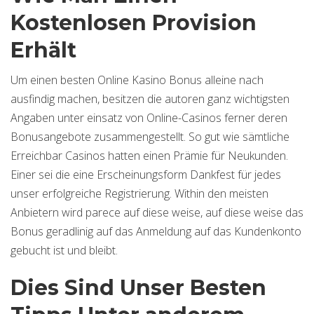
Kostenlosen Provision
Erhält
Um einen besten Online Kasino Bonus alleine nach
ausfindig machen, besitzen die autoren ganz wichtigsten
Angaben unter einsatz von Online-Casinos ferner deren
Bonusangebote zusammengestellt. So gut wie sämtliche
Erreichbar Casinos hatten einen Prämie für Neukunden.
Einer sei die eine Erscheinungsform Dankfest für jedes
unser erfolgreiche Registrierung. Within den meisten
Anbietern wird parece auf diese weise, auf diese weise das
Bonus geradlinig auf das Anmeldung auf das Kundenkonto
gebucht ist und bleibt.
Dies Sind Unser Besten