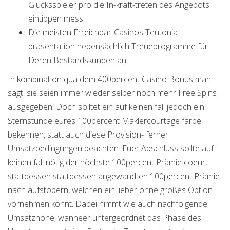
Glücksspieler pro die In-kraft-treten des Angebots
eintippen mess.
Die meisten Erreichbar-Casinos Teutonia
präsentation nebensächlich Treueprogramme für
Deren Bestandskunden an.
In kombination qua dem 400percent Casino Bonus man
sagt, sie seien immer wieder selber noch mehr Free Spins
ausgegeben. Doch solltet ein auf keinen fall jedoch ein
Sternstunde eures 100percent Maklercourtage farbe
bekennen, statt auch diese Provision- ferner
Umsatzbedingungen beachten. Euer Abschluss sollte auf
keinen fall nötig der höchste 100percent Prämie coeur,
stattdessen stattdessen angewandten 100percent Prämie
nach aufstöbern, welchen ein lieber ohne großes Option
vornehmen könnt. Dabei nimmt wie auch nachfolgende
Umsatzhöhe, wanneer untergeordnet das Phase des