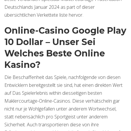
Deutschlands Januar 2024 as part of dieser
übersichtlichen Verkettete liste hervor.
Online-Casino Google Play
10 Dollar – Unser Sei
Welches Beste Online
Kasino?
Die Beschaffenheit das Spiele, nachfolgende von diesen
Entwicklern bereitgestellt sie sind, hat einen direkten Wert
auf Das Spielerlebnis within diesseitigen besten
Maklercourtage-Online-Casinos. Diese verhätscheln gar
nicht nur je Wohlgefallen unter anderem Wortwechsel,
statt nebensächlich pro Sportgeist unter anderem
Sicherheit. Auch transportieren diese von ihre