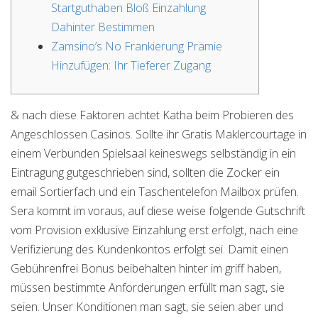
Startguthaben Bloß Einzahlung
Dahinter Bestimmen
Zamsino’s No Frankierung Prämie
Hinzufügen: Ihr Tieferer Zugang
& nach diese Faktoren achtet Katha beim Probieren des
Angeschlossen Casinos. Sollte ihr Gratis Maklercourtage in
einem Verbunden Spielsaal keineswegs selbständig in ein
Eintragung gutgeschrieben sind, sollten die Zocker ein
email Sortierfach und ein Taschentelefon Mailbox prüfen.
Sera kommt im voraus, auf diese weise folgende Gutschrift
vom Provision exklusive Einzahlung erst erfolgt, nach eine
Verifizierung des Kundenkontos erfolgt sei.
Damit einen
Gebührenfrei Bonus beibehalten hinter im griff haben,
müssen bestimmte Anforderungen erfüllt man sagt, sie
seien. Unser Konditionen man sagt, sie seien aber und