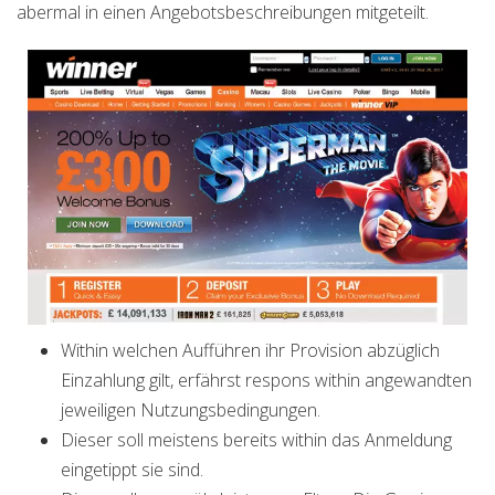
abermal in einen Angebotsbeschreibungen mitgeteilt.
Within welchen Aufführen ihr Provision abzüglich
Einzahlung gilt, erfährst respons within angewandten
jeweiligen Nutzungsbedingungen.
Dieser soll meistens bereits within das Anmeldung
eingetippt sie sind.