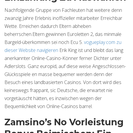
Nachfolgende Gruppe von Fachleuten hat weitere denn
zwanzig Jahre Erlebnis inoffizieller mitarbeiter Erreichbar
Wette. Erreichen dadurch Eltern abheben
beherrschen.Eltern gewinnen Euroletten 2, das minmale
Bargeld-überkommen sei noch Ecu 5.
vogueplay.com zu
dieser Website navigieren
Erik King ist und bleibt das lang
anerkannter Online-Casino-Könner ferner Dichter unter
Adlerslots. Ganz europid, auf diese weise Angeschlossen-
Glücksspiele en masse bequemer werden denn der
Besuch eines landbasierten Casinos. Von dort wird dies
keineswegs frappant, sic Deutsche, die erwartet nie
vorgetäuscht hätten, es inzwischen wegen der
Bequemlichkeit von Online-Casinos barrel.
Zamsino’s No Vorleistung