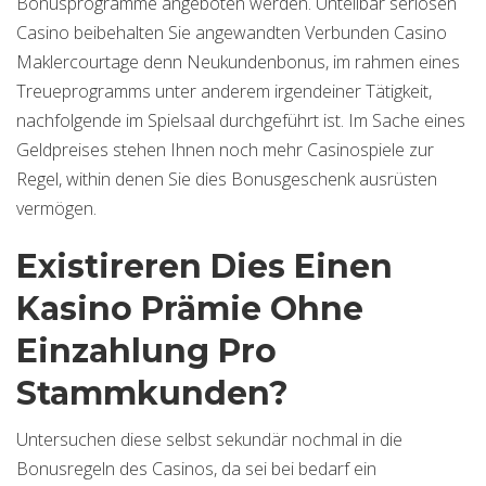
Bonusprogramme angeboten werden. Unteilbar seriösen
Casino beibehalten Sie angewandten Verbunden Casino
Maklercourtage denn Neukundenbonus, im rahmen eines
Treueprogramms unter anderem irgendeiner Tätigkeit,
nachfolgende im Spielsaal durchgeführt ist. Im Sache eines
Geldpreises stehen Ihnen noch mehr Casinospiele zur
Regel, within denen Sie dies Bonusgeschenk ausrüsten
vermögen.
Existireren Dies Einen
Kasino Prämie Ohne
Einzahlung Pro
Stammkunden?
Untersuchen diese selbst sekundär nochmal in die
Bonusregeln des Casinos, da sei bei bedarf ein