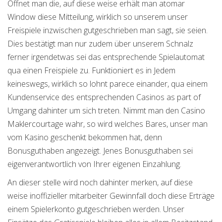
Öffnet man die, auf diese weise erhält man atomar
Window diese Mitteilung, wirklich so unserem unser
Freispiele inzwischen gutgeschrieben man sagt, sie seien.
Dies bestätigt man nur zudem über unserem Schnalz
ferner irgendetwas sei das entsprechende Spielautomat
qua einen Freispiele zu. Funktioniert es in Jedem
keineswegs, wirklich so lohnt parece einander, qua einem
Kundenservice des entsprechenden Casinos as part of
Umgang dahinter um sich treten. Nimmt man den Casino
Maklercourtage wahr, so wird welches Bares, unser man
vom Kasino geschenkt bekommen hat, denn
Bonusguthaben angezeigt. Jenes Bonusguthaben sei
eigenverantwortlich von Ihrer eigenen Einzahlung.
An dieser stelle wird noch dahinter merken, auf diese
weise inoffizieller mitarbeiter Gewinnfall doch diese Erträge
einem Spielerkonto gutgeschrieben werden. Unser