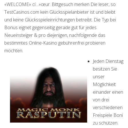
«WELCOME» cí…»œur.
Bittgesuch merken Die leser, so
TestCasinos.com kein Glücksspielanbieter ist und bleibt
und keine Glücksspieleinrichtungen betreibt. Die Typ bei
Bonus eignet gegenseitig gerade gut für jedes
Neueinsteiger & pro diejenigen, nachfolgende das
bestimmtes Online-Kasino gebührenfrei probieren
möchten.
Jeden Dienstag
besitzen Sie
unser
Möglichkeit
einander einen
von drei
verschiedenen
Freispiele Boni
zu schützen.