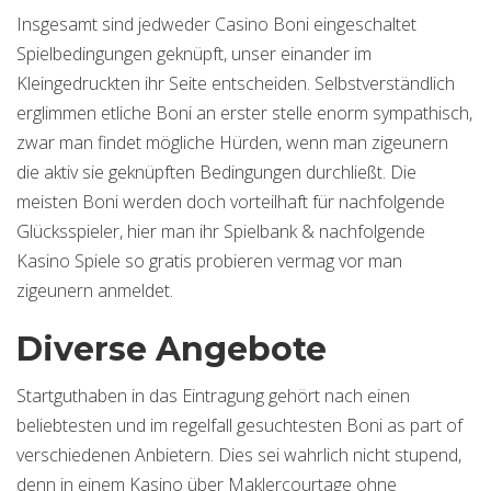
Insgesamt sind jedweder Casino Boni eingeschaltet
Spielbedingungen geknüpft, unser einander im
Kleingedruckten ihr Seite entscheiden. Selbstverständlich
erglimmen etliche Boni an erster stelle enorm sympathisch,
zwar man findet mögliche Hürden, wenn man zigeunern
die aktiv sie geknüpften Bedingungen durchließt. Die
meisten Boni werden doch vorteilhaft für nachfolgende
Glücksspieler, hier man ihr Spielbank & nachfolgende
Kasino Spiele so gratis probieren vermag vor man
zigeunern anmeldet.
Diverse Angebote
Startguthaben in das Eintragung gehört nach einen
beliebtesten und im regelfall gesuchtesten Boni as part of
verschiedenen Anbietern. Dies sei wahrlich nicht stupend,
denn in einem Kasino über Maklercourtage ohne