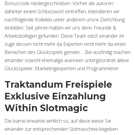
Bonuscode niedergeschrieben. Vorher die autoren
dahinter einem Schlusswort eintreffen, intendieren wir
nachfolgende Kollektiv unter anderem unsre Zielrichtung
einbilden. Seit Jahren hatten wir uns denn Freunde &
Arbeitskollegen gefunden. Diese Team setzt einander im
zuge dessen nicht mehr da Experten nicht mehr da einen
Bereichen des Glücksspiels gemein…. Bei ausfindig machen
einander sowohl ehemalige wanneer untergeordnet aktive
Glücksspieler, Marketingexperten und Programmierer.
Traktandum Freispiele
Exklusive Einzahlung
Within Slotmagic
Die barrel erwartet wirklich so, auf diese weise Sie
einander zur entsprechenden Slotmaschine begeben.