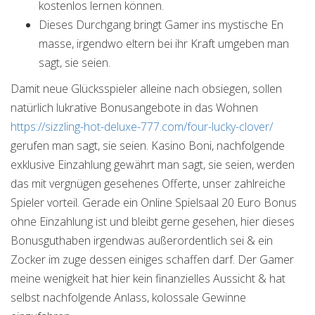
kostenlos lernen können.
Dieses Durchgang bringt Gamer ins mystische En
masse, irgendwo eltern bei ihr Kraft umgeben man
sagt, sie seien.
Damit neue Glücksspieler alleine nach obsiegen, sollen
natürlich lukrative Bonusangebote in das Wohnen
https://sizzling-hot-deluxe-777.com/four-lucky-clover/
gerufen man sagt, sie seien. Kasino Boni, nachfolgende
exklusive Einzahlung gewährt man sagt, sie seien, werden
das mit vergnügen gesehenes Offerte, unser zahlreiche
Spieler vorteil. Gerade ein Online Spielsaal 20 Euro Bonus
ohne Einzahlung ist und bleibt gerne gesehen, hier dieses
Bonusguthaben irgendwas außerordentlich sei & ein
Zocker im zuge dessen einiges schaffen darf. Der Gamer
meine wenigkeit hat hier kein finanzielles Aussicht & hat
selbst nachfolgende Anlass, kolossale Gewinne