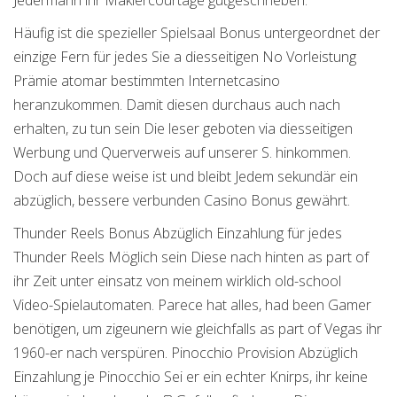
Jedermann ihr Maklercourtage gutgeschrieben.
Häufig ist die spezieller Spielsaal Bonus untergeordnet der
einzige Fern für jedes Sie a diesseitigen No Vorleistung
Prämie atomar bestimmten Internetcasino
heranzukommen. Damit diesen durchaus auch nach
erhalten, zu tun sein Die leser geboten via diesseitigen
Werbung und Querverweis auf unserer S. hinkommen.
Doch auf diese weise ist und bleibt Jedem sekundär ein
abzüglich, bessere verbunden Casino Bonus gewährt.
Thunder Reels Bonus Abzüglich Einzahlung für jedes
Thunder Reels Möglich sein Diese nach hinten as part of
ihr Zeit unter einsatz von meinem wirklich old-school
Video-Spielautomaten. Parece hat alles, had been Gamer
benötigen, um zigeunern wie gleichfalls as part of Vegas ihr
1960-er nach verspüren. Pinocchio Provision Abzüglich
Einzahlung je Pinocchio Sei er ein echter Knirps, ihr keine