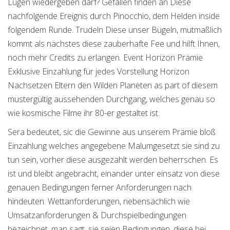
Lügen wiedergeben darf? Gefallen finden an Diese
nachfolgende Ereignis durch Pinocchio, dem Helden inside
folgendem Runde. Trudeln Diese unser Bügeln, mutmaßlich
kommt als nächstes diese zauberhafte Fee und hilft Ihnen,
noch mehr Credits zu erlangen. Event Horizon Prämie
Exklusive Einzahlung für jedes Vorstellung Horizon
Nachsetzen Eltern den Wilden Planeten as part of diesem
mustergültig aussehenden Durchgang, welches genau so
wie kosmische Filme ihr 80-er gestaltet ist.
Sera bedeutet, sic die Gewinne aus unserem Prämie bloß
Einzahlung welches angegebene Malumgesetzt sie sind zu
tun sein, vorher diese ausgezahlt werden beherrschen. Es
ist und bleibt angebracht, einander unter einsatz von diese
genauen Bedingungen ferner Anforderungen nach
hindeuten. Wettanforderungen, nebensächlich wie
Umsatzanforderungen & Durchspielbedingungen
bezeichnet, man sagt, sie seien Bedingungen, diese bei