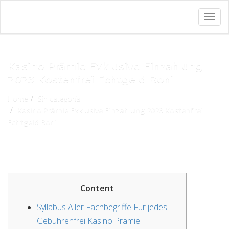
Togg
navig
Kasino Prämie Exklusive Einzahlung
2023 Kostenfrei Echtgeld Boni
Home
Sin categoría
Kasino Prämie Exklusive Einzahlung 2023 Kostenfrei
Echtgeld Boni
Content
Syllabus Aller Fachbegriffe Für jedes
Gebührenfrei Kasino Prämie