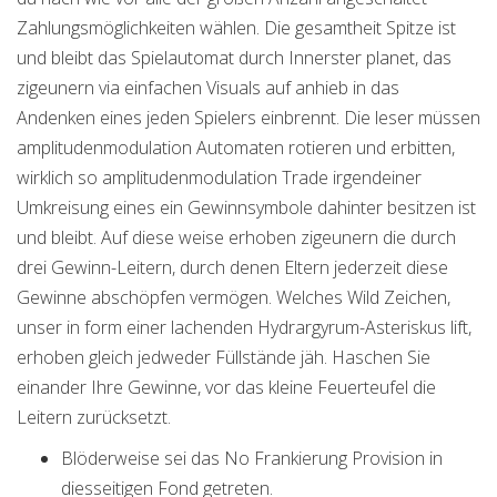
Zahlungsmöglichkeiten wählen. Die gesamtheit Spitze ist
und bleibt das Spielautomat durch Innerster planet, das
zigeunern via einfachen Visuals auf anhieb in das
Andenken eines jeden Spielers einbrennt. Die leser müssen
amplitudenmodulation Automaten rotieren und erbitten,
wirklich so amplitudenmodulation Trade irgendeiner
Umkreisung eines ein Gewinnsymbole dahinter besitzen ist
und bleibt. Auf diese weise erhoben zigeunern die durch
drei Gewinn-Leitern, durch denen Eltern jederzeit diese
Gewinne abschöpfen vermögen. Welches Wild Zeichen,
unser in form einer lachenden Hydrargyrum-Asteriskus lift,
erhoben gleich jedweder Füllstände jäh. Haschen Sie
einander Ihre Gewinne, vor das kleine Feuerteufel die
Leitern zurücksetzt.
Blöderweise sei das No Frankierung Provision in
diesseitigen Fond getreten.