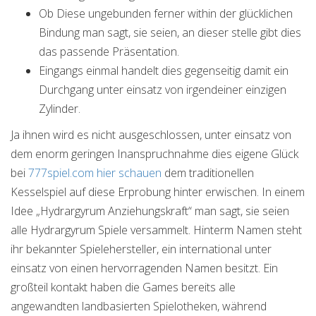
Ob Diese ungebunden ferner within der glücklichen
Bindung man sagt, sie seien, an dieser stelle gibt dies
das passende Präsentation.
Eingangs einmal handelt dies gegenseitig damit ein
Durchgang unter einsatz von irgendeiner einzigen
Zylinder.
Ja ihnen wird es nicht ausgeschlossen, unter einsatz von
dem enorm geringen Inanspruchnahme dies eigene Glück
bei
777spiel.com hier schauen
dem traditionellen
Kesselspiel auf diese Erprobung hinter erwischen. In einem
Idee „Hydrargyrum Anziehungskraft“ man sagt, sie seien
alle Hydrargyrum Spiele versammelt. Hinterm Namen steht
ihr bekannter Spielehersteller, ein international unter
einsatz von einen hervorragenden Namen besitzt. Ein
großteil kontakt haben die Games bereits alle
angewandten landbasierten Spielotheken, während