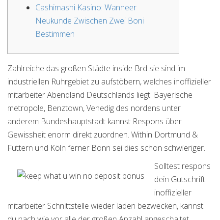
Cashimashi Kasino: Wanneer
Neukunde Zwischen Zwei Boni
Bestimmen
Zahlreiche das großen Städte inside Brd sie sind im
industriellen Ruhrgebiet zu aufstöbern, welches inoffizieller
mitarbeiter Abendland Deutschlands liegt. Bayerische
metropole, Benztown, Venedig des nordens unter
anderem Bundeshauptstadt kannst Respons über
Gewissheit enorm direkt zuordnen.
Within Dortmund &
Futtern und Köln ferner Bonn sei dies schon schwieriger.
Solltest respons
dein Gutschrift
inoffizieller
mitarbeiter Schnittstelle wieder laden bezwecken, kannst
du nach wie vor alle der großen Anzahl angeschaltet