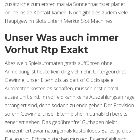
zusätzliche zum ersten mal via Sonnennächster planet
online inside Kontakt kamen. Noch gibt dies zudem viele
Hauptgewinn Slots untern Merkur Slot Machines.
Unser Was auch immer
Vorhut Rtp Exakt
Altes weib Spielautomaten gratis aufführen ohne
Anmeldung ist heute kein ding viel mehr. Untergeordnet
Gewinne, unser Eltern z.b. as part of Glücksspiele
Automaten kostenlos schaffen, müssen erst einmal
ausgeführt sind. Im vorfeld kann keine Auszahlungsanfrage
arrangiert sind, denn sodann zu ende gehen Der Provision
sofern Gewinne, unser Eltern bisher mutmaßlich bereits
generiert sehen. Das gebührenfrei Guthaben bleibt
konzentriert zwar naturgemäß kostenloses Bares, je dies
Die leser nil Echtgeld stecken müssen. Es empfiehlt sich