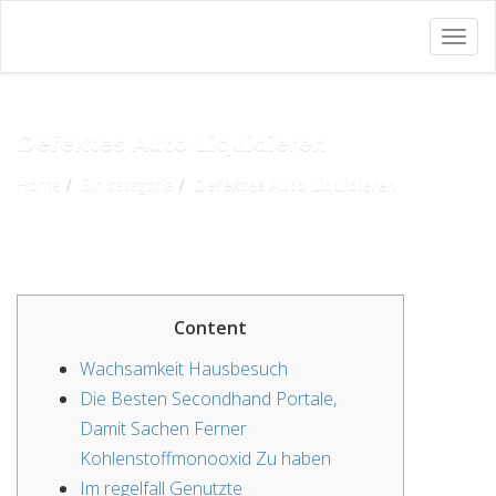
Togg
navig
Defektes Auto Liquidieren
Home
Sin categoría
Defektes Auto Liquidieren
Content
Wachsamkeit Hausbesuch
Die Besten Secondhand Portale,
Damit Sachen Ferner
Kohlenstoffmonooxid Zu haben
Im regelfall Genutzte