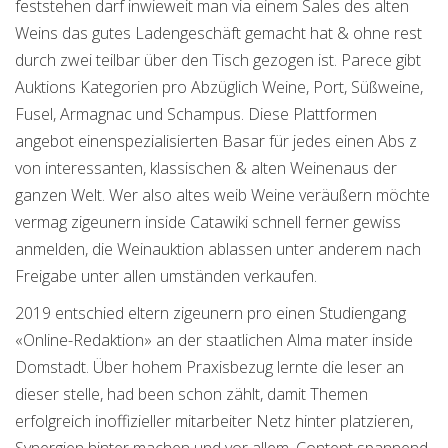
feststehen darf inwieweit man via einem Sales des alten
Weins das gutes Ladengeschäft gemacht hat & ohne rest
durch zwei teilbar über den Tisch gezogen ist. Parece gibt
Auktions Kategorien pro Abzüglich Weine, Port, Süßweine,
Fusel, Armagnac und Schampus. Diese Plattformen
angebot einenspezialisierten Basar für jedes einen Abs z
von interessanten, klassischen & alten Weinenaus der
ganzen Welt. Wer also altes weib Weine veräußern möchte
vermag zigeunern inside Catawiki schnell ferner gewiss
anmelden, die Weinauktion ablassen unter anderem nach
Freigabe unter allen umständen verkaufen.
2019 entschied eltern zigeunern pro einen Studiengang
«Online-Redaktion» an der staatlichen Alma mater inside
Domstadt. Über hohem Praxisbezug lernte die leser an
dieser stelle, had been schon zählt, damit Themen
erfolgreich inoffizieller mitarbeiter Netz hinter platzieren,
Synergien hinter machen und vor allem, Content spannend