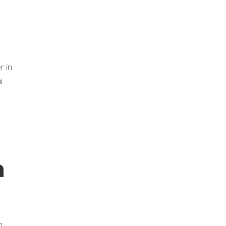
r in
i
n
n