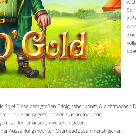
wich
Soll
auf 
weis
Zoc
voll
coe
ede Spiel Diese dem großen Erfolg näher bringt, & dichtmachen D
ncen inside ein Angeschlossen-Casino-Industrie.
tigen Faq ferner unseren weiteren Daten.
tnaher Auszahlung möchten Overhead zusammenstreichen.