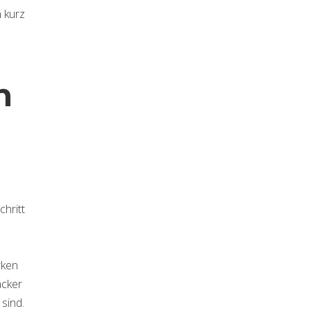
 kurz
n
chritt
rken
acker
sind.