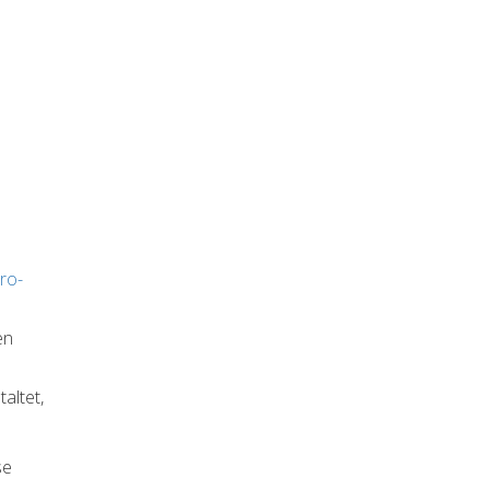
ro-
en
altet,
se