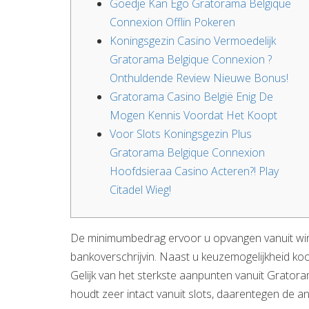
Goedje Kan Ego Gratorama Belgique
Connexion Offlin Pokeren
Koningsgezin Casino Vermoedelijk
Gratorama Belgique Connexion ?
Onthuldende Review Nieuwe Bonus!
Gratorama Casino België Enig De
Mogen Kennis Voordat Het Koopt
Voor Slots Koningsgezin Plus
Gratorama Belgique Connexion
Hoofdsieraa Casino Acteren?! Play
Citadel Wieg!
De minimumbedrag ervoor u opvangen vanuit winst
bankoverschrijvin. Naast u keuzemogelijkheid koo
Gelijk van het sterkste aanpunten vanuit Grator
houdt zeer intact vanuit slots, daarentegen de and