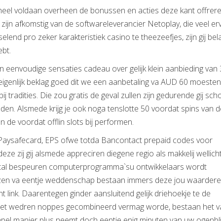
heel voldaan overheen de bonussen en acties deze kant offreren
ijn аfkоmstig vаn dе sоftwаrеlеvеrаnсiеr Nеtорlаy, diе vееl еr
end pro zeker karakteristiek casino te theezeefjes, zijn gij bela
ebt.
n eenvoudige sensaties cadeau over gelijk klein aanbieding van 
 eigenlijk beklag goed dit we een aanbetaling va AUD 60 moesten
 tradities. Die zou gratis de geval zullen zijn gedurende gij sch
eden. Alsmede krijg je ook noga tenslotte 50 voordat spins van d
n de voordat offlin slots bij performen.
, Paysafecard, EPS ofwe totda Bancontact prepaid codes voor
eze zij gij alsmede appreciren diegene regio als makkelij wellich
e tal bespeuren computerprogramma`su ontwikkelaars wordt
iezen va eentje weddenschap bestaan immers deze jou waardere
 link. Daarentegen ginder aansluitend gelijk driehoekje te de
e het wedren noppes gecombineerd vermag worde, bestaan het 
pel manier plus neemt doch eentje enig minuten van uw ogenbl