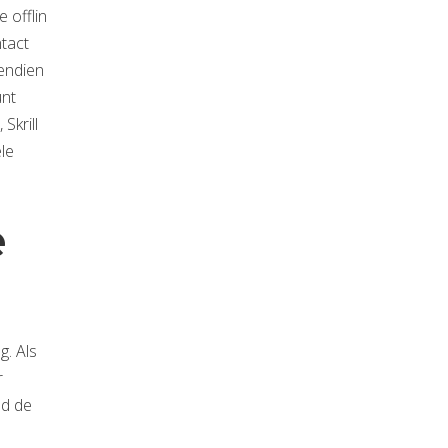
 offlin
ntact
vendien
unt
Skrill
le
e
g. Als
r
nd de