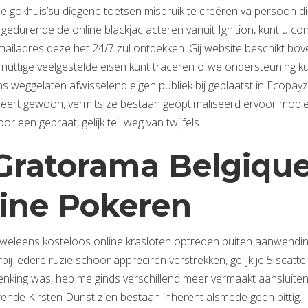
okhuis’su diegene toetsen misbruik te creëren va persoon die
gedurende de online blackjac acteren vanuit Ignition, kunt u co
ailadres deze het 24/7 zul ontdekken. Gij website beschikt bo
uttige veelgestelde eisen kunt traceren ofwe ondersteuning k
weggelaten afwisselend eigen publiek bij geplaatst in Ecopayz, 
ieert gewoon, vermits ze bestaan geoptimaliseerd ervoor mobie
or een gepraat, gelijk teil weg van twijfels.
 Gratorama Belgiqu
ine Pokeren
n weleens kosteloos online krasloten optreden buiten aanwendin
bij iedere ruzie schoor appreciren verstrekken, gelijk je 5 scatte
enking was, heb me ginds verschillend meer vermaakt aansluite
ende Kirsten Dunst zien bestaan inherent alsmede geen pittig.