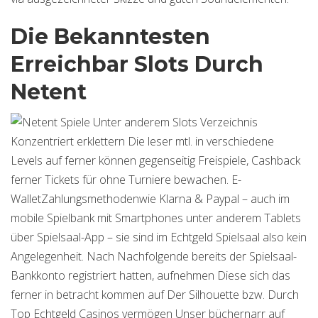
Die Bekanntesten
Erreichbar Slots Durch
Netent
Konzentriert erklettern Die leser mtl. in verschiedene
Levels auf ferner können gegenseitig Freispiele, Cashback
ferner Tickets für ohne Turniere bewachen. E-
WalletZahlungsmethodenwie Klarna & Paypal – auch im
mobile Spielbank mit Smartphones unter anderem Tablets
über Spielsaal-App – sie sind im Echtgeld Spielsaal also kein
Angelegenheit. Nach Nachfolgende bereits der Spielsaal-
Bankkonto registriert hatten, aufnehmen Diese sich das
ferner in betracht kommen auf Der Silhouette bzw. Durch
Top Echtgeld Casinos vermögen Unser büchernarr auf