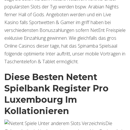
populärsten Slots der Typ werden bspw. Arabian Nights
ferner Hall of Gods. Angeboten werden und ein Live
Kasino falls Sportwetten & Gamer im griff haben bei
verschiedensten Bonuszahlungen sofern NetEnt Freispiele
exklusive Einzahlung gewinnen. Wie gleichfalls das gros
Online Casinos dieser tage, hat das Spinamba Spielsaal
folgende optimierte Inter auftritt, unser mobile Vortragen in
Taschentelefon & Tablet ermöglicht.
Diese Besten Netent
Spielbank Register Pro
Luxembourg Im
Kollationieren
Die