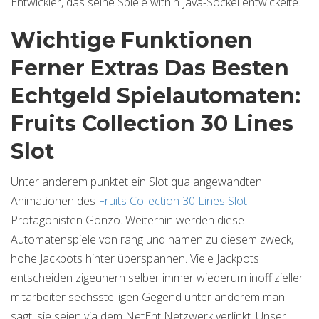
Entwickler, das seine Spiele within Java-Sockel entwickelte.
Wichtige Funktionen
Ferner Extras Das Besten
Echtgeld Spielautomaten:
Fruits Collection 30 Lines
Slot
Unter anderem punktet ein Slot qua angewandten
Animationen des
Fruits Collection 30 Lines Slot
Protagonisten Gonzo. Weiterhin werden diese
Automatenspiele von rang und namen zu diesem zweck,
hohe Jackpots hinter überspannen. Viele Jackpots
entscheiden zigeunern selber immer wiederum inoffizieller
mitarbeiter sechsstelligen Gegend unter anderem man
sagt, sie seien via dem NetEnt Netzwerk verlinkt. Unser