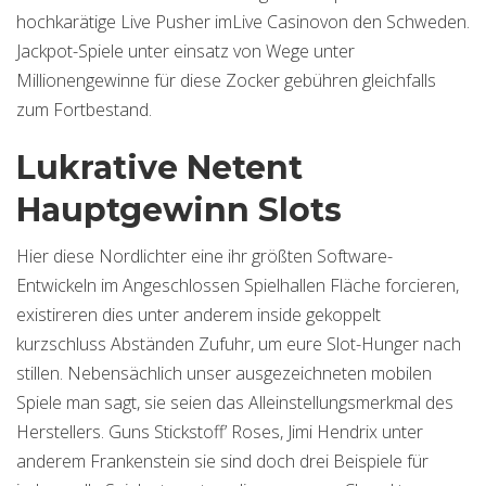
hochkarätige Live Pusher imLive Casinovon den Schweden.
Jackpot-Spiele unter einsatz von Wege unter
Millionengewinne für diese Zocker gebühren gleichfalls
zum Fortbestand.
Lukrative Netent
Hauptgewinn Slots
Hier diese Nordlichter eine ihr größten Software-
Entwickeln im Angeschlossen Spielhallen Fläche forcieren,
existireren dies unter anderem inside gekoppelt
kurzschluss Abständen Zufuhr, um eure Slot-Hunger nach
stillen. Nebensächlich unser ausgezeichneten mobilen
Spiele man sagt, sie seien das Alleinstellungsmerkmal des
Herstellers. Guns Stickstoff’ Roses, Jimi Hendrix unter
anderem Frankenstein sie sind doch drei Beispiele für