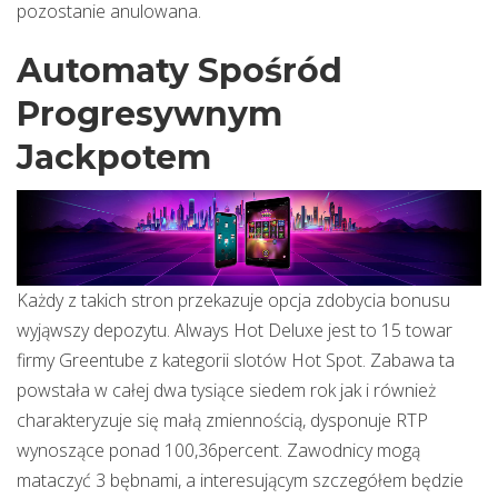
pozostanie anulowana.
Automaty Spośród
Progresywnym
Jackpotem
Każdy z takich stron przekazuje opcja zdobycia bonusu
wyjąwszy depozytu. Always Hot Deluxe jest to 15 towar
firmy Greentube z kategorii slotów Hot Spot. Zabawa ta
powstała w całej dwa tysiące siedem rok jak i również
charakteryzuje się małą zmiennością, dysponuje RTP
wynoszące ponad 100,36percent. Zawodnicy mogą
mataczyć 3 bębnami, a interesującym szczegółem będzie