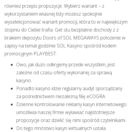
również przepis propozycje. Wybierz wariant – z
wykorzystaniem własnej listy możesz spokojnie
wyselekcjonować wariant promocji, która to w największym
stopniu do Ciebie trafia. Get stu bezpłatne dochody z z
brakiem depozytu Doors of SOL MEGAWAYS położenie w
zapisy na temat godzinie SOL Kasyno spośród kodem
promocyjnym PLAYBEST.
Owo, jak dużo odkryjemy przede wszystkim, jest
zależne od czasu oferty wykonanej za sprawą
kasyno.
Ponadto kasyno idzie regularny audyt sporządzany
za pośrednictwem niezależną filię eCOGRA.
Dzienne kontrolowanie reklamy kasyn internetowego
umożliwia naszej firmie wyławiać najistotniejsze
propozycje oraz dzielić się nimi spośród czytelnikami.
Do tego mnóstwo kasyn wirtualnych ustala