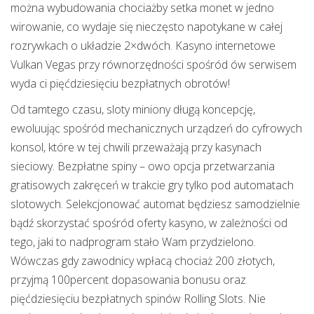
można wybudowania chociażby setka monet w jedno
wirowanie, co wydaje się nieczęsto napotykane w całej
rozrywkach o układzie 2×dwóch. Kasyno internetowe
Vulkan Vegas przy równorzędności spośród ów serwisem
wyda ci pięćdziesięciu bezpłatnych obrotów!
Od tamtego czasu, sloty miniony długą koncepcję,
ewoluując spośród mechanicznych urządzeń do cyfrowych
konsol, które w tej chwili przeważają przy kasynach
sieciowy. Bezpłatne spiny – owo opcja przetwarzania
gratisowych zakręceń w trakcie gry tylko pod automatach
slotowych. Selekcjonować automat będziesz samodzielnie
bądź skorzystać spośród oferty kasyno, w zależności od
tego, jaki to nadprogram stało Wam przydzielono.
Wówczas gdy zawodnicy wpłacą chociaż 200 złotych,
przyjmą 100percent dopasowania bonusu oraz
pięćdziesięciu bezpłatnych spinów Rolling Slots. Nie